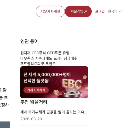
FCA계좌개설
회원가입
로그인
한국어
연관 용어
원자재 CFD
주식 CFD
주문 유형
다우존스 지수
과매도 트래이딩
과매수
포트폴리오
피벗 포인트
을 말
를 초
추천 읽을거리
보장하
세계 국가부채가 금값을 밀어 올리는 이유: 2026년 시장이 불안해하는 것
2026-03-20