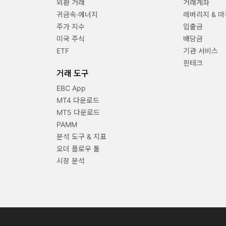
외환 거래
거래계좌
귀금속·에너지
레버리지 & 마
주가 지수
입출금
미국 주식
배당금
ETF
기관 서비스
핀테크
거래 도구
EBC App
MT4 다운로드
MT5 다운로드
PAMM
분석 도구 & 지표
오더 플로우 툴
시장 분석