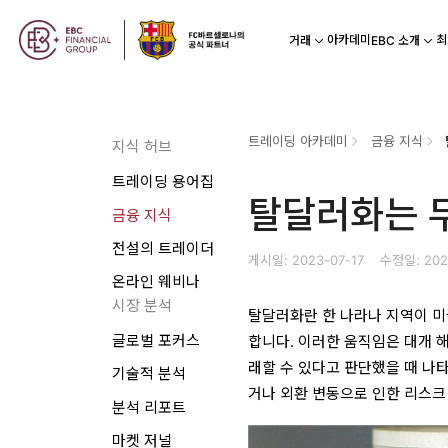
아카데미
최
거래
EBC 소개
트레이딩 아카데미
금융 지식
지식 허브
트레이딩 용어집
탈달러화는 
금융 지식
전설의 트레이더
게시일: 2023-07-17
수정일: 202
온라인 웨비나
시장 분석
탈달러화란 한 나라나 지역이 미
글로벌 포커스
합니다. 이러한 움직임은 대개 
래할 수 있다고 판단했을 때 나
기술적 분석
거나 외환 변동으로 인한 리스크
분석 리포트
마켓 저널