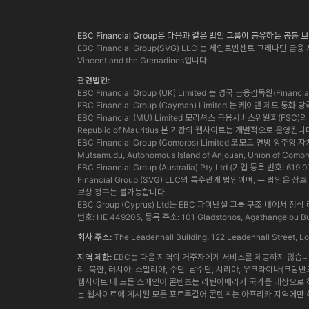
EBC Financial Group은 다음과 같은 법인 그룹이 공유하는 공동
EBC Financial Group(SVG) LLC 는 세인트빈센트 그레나딘 금융 서
Vincent and the Grenadines입니다.
관련법인:
EBC Financial Group (UK) Limited 는 영국 금융감독원(Finan
EBC Financial Group (Cayman) Limited 는 케이맨 제도 
EBC Financial (MU) Limited 모리셔스 금융서비스위원회(FSC)의 허가
Republic of Mauritius 본 기관의 웹사이트는 개별적으로 운영됩니
EBC Financial Group (Comoros) Limited 코모로 연방 앙주
Mutsamudu, Autonomous Island of Anjouan, Union of Comor
EBC Financial Group (Australia) Pty Ltd (기업 등록 번호:
Financial Group (SVG) LLC의 특수관계 법인이며, 두 
보상 청구는 불가능합니다.
EBC Group (Cyprus) Ltd는 EBC 파이낸셜 그룹 구조 
번호: HE 449205, 등록 주소: 101 Gladstonos, Agathangelou Bus
회사 주소:
The Leadenhall Building, 122 Leadenhall Street,
지역 제한:
EBC는 다음 지역의 거주자에게 서비스를 제공하지 않습니다.
리, 북한, 러시아, 소말리아, 수단, 남수단, 시리아, 우크라이나(크림반
웹사이트 내 모든 스페인어 콘텐츠는 라틴아메리카 국가를 대상으로 하
본 웹사이트에 게시된 모든 포르투갈어 콘텐츠는 아프리카 지역에만 해