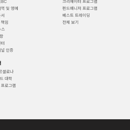
EBC
크리에이터 프로그램
내역 및 영예
펀드매니저 프로그램
문서
베스트 트레이딩
 책임
전체 보기
뉴스
항
센터
채널 인증
너
바르셀로나
드 대학
 프로그램