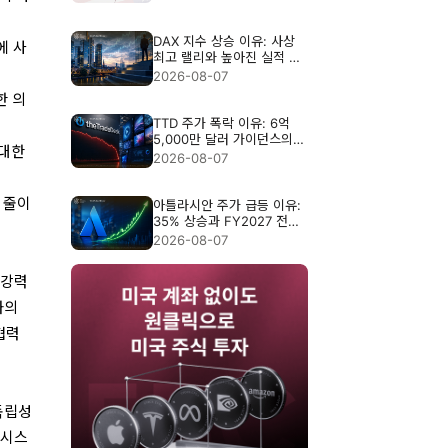
DAX 지수 상승 이유: 사상
에 사
최고 랠리와 높아진 실적 기
준
2026-08-07
한 의
TTD 주가 폭락 이유: 6억
5,000만 달러 가이던스의
 대한
충격
2026-08-07
 줄이
아틀라시안 주가 급등 이유:
35% 상승과 FY2027 전망
분석
2026-08-07
 강력
화의
협력
독립성
 시스