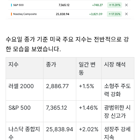
수요일 종가 기준 미국 주요 지수는 전반적으로 강
한 모습을 보였습니다.
지수
종가
일간 변
시장 해석
동
러셀 2000
2,886.77
+1.5%
소형주 주도
력 강화
S&P 500
7,365.12
+1.46%
광범위한 시
장 신고가
나스닥 종합지
25,838.94
+2.02%
성장주 강세
수
지속