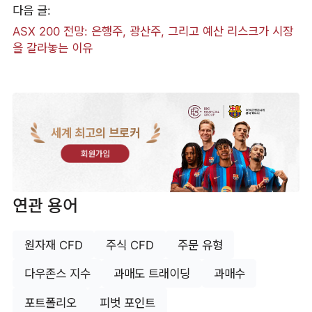
다음 글:
ASX 200 전망: 은행주, 광산주, 그리고 예산 리스크가 시장
을 갈라놓는 이유
세계 최고의 브로커
회원가입
연관 용어
원자재 CFD
주식 CFD
주문 유형
다우존스 지수
과매도 트래이딩
과매수
포트폴리오
피벗 포인트