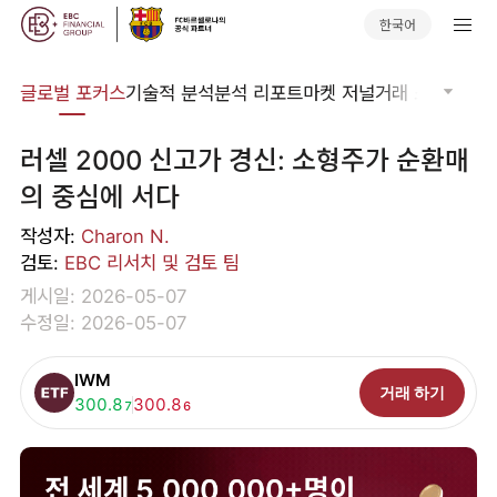
한국어
비나
글로벌 포커스
기술적 분석
분석 리포트
마켓 저널
거래 소프트웨어
러셀 2000 신고가 경신: 소형주가 순환매
의 중심에 서다
작성자:
Charon N.
검토:
EBC 리서치 및 검토 팀
게시일: 2026-05-07
수정일: 2026-05-07
IWM
거래 하기
매수:
300.8
매도:
300.8
7
6