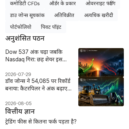
कमोडिटी CFDs
ऑर्डर के प्रकार
ओवरनाइट फंडिंग
डाउ जोन्स सूचकांक
अतिविक्रीत
अत्यधिक खरीदी
पोर्टफोलियो
पिवट पॉइंट
अनुशंसित पठन
Dow 537 अंक चढ़ा जबकि
Nasdaq गिरा: छह शेयर इस
अंतर की वजह बताते हैं
2026-07-29
डॉव जोन्स ने 54,085 पर रिकॉर्ड
बनाया: कैटरपिलर ने अंक बढ़ाए,
तेल की राहत ने रैली को और
व्यापक बनाया
2026-08-05
वित्तीय ज्ञान
ट्रेडिंग फीस से कितना फर्क पड़ता है?