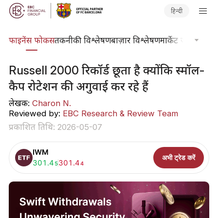
हिन्दी
र्स
फाइनेंस फोकस
तकनीकी विश्लेषण
बाज़ार विश्लेषण
मार्केट जर्नल
ट्रेडिंग
Russell 2000 रिकॉर्ड छूता है क्योंकि स्मॉल-
कैप रोटेशन की अगुवाई कर रहे हैं
लेखक:
Charon N.
Reviewed by:
EBC Research & Review Team
प्रकाशित तिथि: 2026-05-07
IWM
अभी ट्रेड करें
खरीदें:
301.4
बेचें:
301.4
5
4