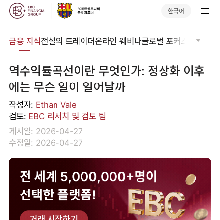
한국어
어집
금융 지식
전설의 트레이더
온라인 웨비나
글로벌 포커스
기술적 
역수익률곡선이란 무엇인가: 정상화 이후
에는 무슨 일이 일어날까
작성자:
Ethan Vale
검토:
EBC 리서치 및 검토 팀
게시일: 2026-04-27
수정일: 2026-04-27