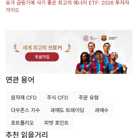
유가 급등기에 사기 좋은 최고의 에너지 ETF: 2026 투자자
가이드
세계 최고의 브로커
회원가입
연관 용어
원자재 CFD
주식 CFD
주문 유형
다우존스 지수
과매도 트래이딩
과매수
포트폴리오
피벗 포인트
추천 읽을거리