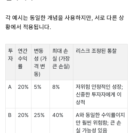
각 예시는 동일한 개념을 사용하지만, 서로 다른 상
황에서 적용됩니다.
투
연간
변동
최대 손
리스크 조정된 통찰
자
수익
성 (가
실 (가장
률
격 변
큰 손실)
동)
A
20%
5%
8%
저위험 안정적인 성장;
신중한 투자자에게 이
상적
B
20%
25%
40%
A와 동일한 수익률이지
만 훨씬 위험함; 큰 손
실 가능성 있음