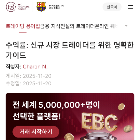
한국어
트레이딩 용어집
금융 지식
전설의 트레이더
온라인 웨비나
글로벌
수익률: 신규 시장 트레이더를 위한 명확한
가이드
작성자:
Charon N.
게시일: 2025-11-20
수정일: 2025-11-20