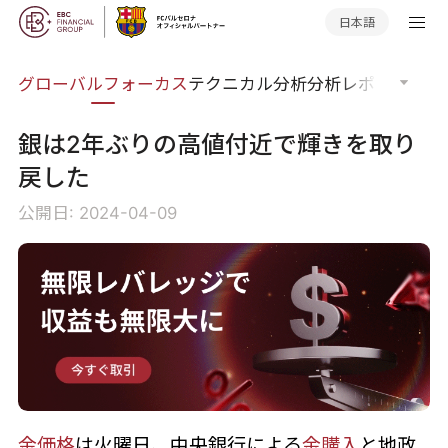
日本語
ナー
グローバルフォーカス
テクニカル分析
分析レポート
マー
銀は2年ぶりの高値付近で輝きを取り
戻した
公開日: 2024-04-09
金価格
は火曜日、中央銀行による
金購入
と地政