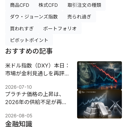
商品CFD
株式CFD
取引注文の種類
ダウ・ジョーンズ指数
売られ過ぎ
買われすぎ
ポートフォリオ
ピボットポイント
おすすめの記事
米ドル指数（DXY）本日：
市場が金利見通しを再評価
する中、高金利にもかかわ
2026-07-10
らずドルは下落
プラチナ価格の上昇は、
2026年の供給不足が再び
注目を集める中、8％急騰
2026-08-05
した。
金融知識