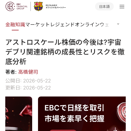
日本語
語集
金融知識
マーケットレジェンド
オンラインウェビナー
グ
アストロスケール株価の今後は?宇宙
デブリ関連銘柄の成長性とリスクを徹
底分析
著者:
高橋健司
公開日: 2026-05-22
更新日: 2026-05-22