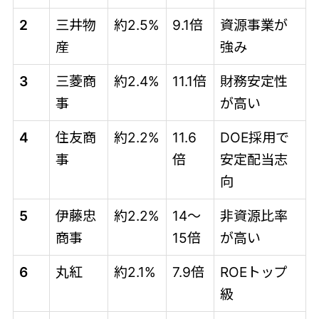
2
三井物
約2.5%
9.1倍
資源事業が
産
強み
3
三菱商
約2.4%
11.1倍
財務安定性
事
が高い
4
住友商
約2.2%
11.6
DOE採用で
事
倍
安定配当志
向
5
伊藤忠
約2.2%
14〜
非資源比率
商事
15倍
が高い
6
丸紅
約2.1%
7.9倍
ROEトップ
級