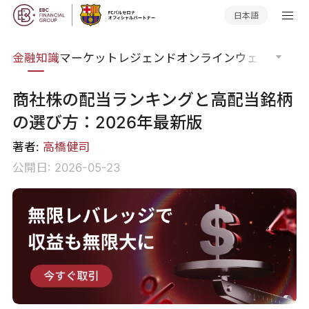
日本語
語集
金融知識
マーケットレジェンド
オンラインウェビナー
グ
商社株の配当ランキングと高配当銘柄
の選び方：2026年最新版
著者:
高橋健司
公開日: 2026-05-23