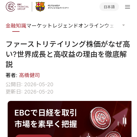
日本語
語集
金融知識
マーケットレジェンド
オンラインウェビナー
グ
ファーストリテイリング株価がなぜ高
い?世界成長と高収益の理由を徹底解
説
著者:
高橋健司
公開日: 2026-05-20
更新日: 2026-05-20