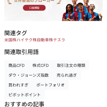
世界最高のブローカー
口座開設
関連タグ
米国株
ハイテク株
自動車株
テスラ
関連取引用語
商品CFD
株式CFD
取引注文の種類
ダウ・ジョーンズ指数
売られ過ぎ
買われすぎ
ポートフォリオ
ピボットポイント
おすすめの記事