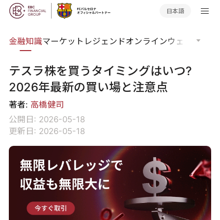
日本語
語集
金融知識
マーケットレジェンド
オンラインウェビナー
グ
テスラ株を買うタイミングはいつ?
2026年最新の買い場と注意点
著者:
高橋健司
公開日: 2026-05-18
更新日: 2026-05-18