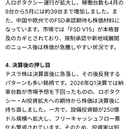
人ロボタクシー運行が拡大し、稼働台数も4月の
9台から5月には約39台まで増加しました。ま
た、中国や欧州でのFSD承認期待も株価材料に
なっています。市場では「FSD V15」が本格普
及のカギとされており、規制承認や新地域展開
のニュース後は株価が急騰しやすい状況です。
4. 決算後の押し目
テスラ株は決算直後に急落し、その後反発する
パターンも多い銘柄です。2026年Q1決算では納
車台数が市場予想を下回ったものの、ロボタク
シー・AI投資拡大への期待から株価は決算後に
持ち直しました。一方で、設備投資額が250億
ドル規模へ拡大し、フリーキャッシュフロー悪
化も警戒されています。そのため、投資家は短