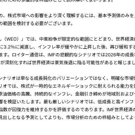
の、株式市場への影響をより深く理解するには、基本予測値のみを
の範囲を検討する必要がございます。
通し（WEO）」では、中東紛争が限定的な範囲にとどまり、世界経済
27年に3.2％に減速し、インフレ率が緩やかに上昇した後、再び緩和す
す。ロイター通信は、IMFの悲観的なシナリオでは2026年の成長
紛争が深刻化すれば世界経済は景気後退に陥る可能性があると報じま
シナリオは単なる成長鈍化のバリエーションではなく、明確な市場
リオでは、株式が一時的なエネルギーショックに耐えられる能力を
原油価格の高騰、持続的なインフレ、金融引き締めが地域別および
響を検証いたします。最も厳しいシナリオでは、低成長と高インフ
指数が回復力を維持するかを評価するのであります。IMF世界経済
見出しとなる予測としてよりも、市場分析のための枠組みとしてよ