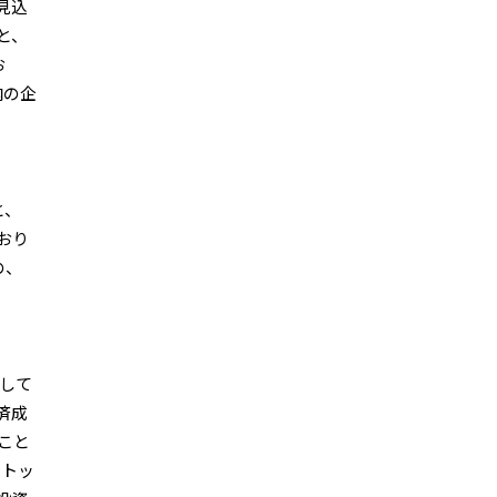
見込
と、
お
内の企
と、
おり
の、
して
済成
こと
ストッ