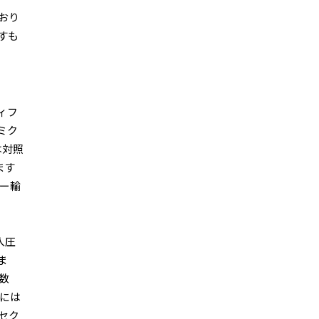
おり
すも
ィフ
ミク
は対照
ます
ー輸
入圧
ま
数
者には
セク