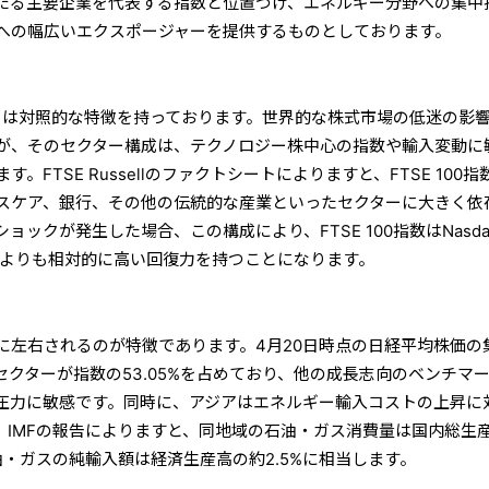
たる主要企業を代表する指数と位置づけ、エネルギー分野への集中
への幅広いエクスポージャーを提供するものとしております。
指数とは対照的な特徴を持っております。世界的な株式市場の低迷の影
が、そのセクター構成は、テクノロジー株中心の指数や輸入変動に
FTSE Russellのファクトシートによりますと、FTSE 100指
スケア、銀行、その他の伝統的な産業といったセクターに大きく依
ックが発生した場合、この構成により、FTSE 100指数はNasda
 50指数よりも相対的に高い回復力を持つことになります。
に左右されるのが特徴であります。4月20日時点の日経平均株価の
クターが指数の53.05%を占めており、他の成長志向のベンチマ
の圧力に敏感です。同時に、アジアはエネルギー輸入コストの上昇に
。IMFの報告によりますと、同地域の石油・ガス消費量は国内総生
油・ガスの純輸入額は経済生産高の約2.5%に相当します。