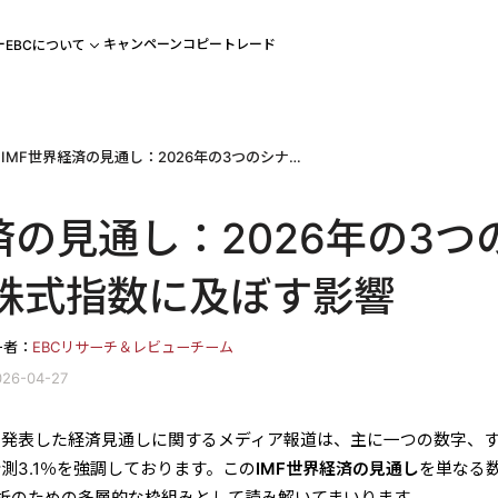
ー
キャンペーン
コピートレード
EBCについて
IMF世界経済の見通し：2026年の3つのシナリオが株式指数に及ぼす影響
済の見通し：2026年の3つ
株式指数に及ぼす影響
ー者：
EBCリサーチ＆レビューチーム
26-04-27
月に発表した経済見通しに関するメディア報道は、主に一つの数字、
予測3.1％を強調しております。この
IMF世界経済の見通し
を単なる
析のための多層的な枠組みとして読み解いてまいります。