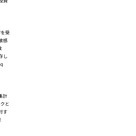
投資
響を受
敏感
数
存し
q
集計
ークと
対す
産