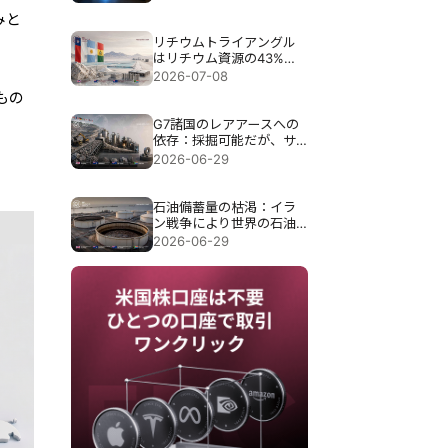
始まり、米国債市場で終
みと
わる。
リチウムトライアングル
はリチウム資源の43%を
保有している。2028年に
2026-07-08
はその生産ギャップが露
もの
呈する可能性がある。
G7諸国のレアアースへの
依存：採掘可能だが、サ
プライチェーンの85％は
2026-06-29
磁石完成前に消滅する。
石油備蓄量の枯渇：イラ
ン戦争により世界の石油
埋蔵量は40年ぶりの低水
2026-06-29
準にまで減少した。