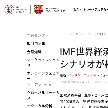
トレードアカデミ
取引
トレードアカデミー
その他
学習センター
取引用語集
IMF世界経
金融知識
マーケットレジェン
シナリオが
ド
オンラインウェビナ
著者:
イーサン・ヴェイル
レビュ
ー
公開日: 2026-04-24
更新日: 20
マーケット研究
グローバルフォーカ
国際通貨基金（IMF）が4
ス
ち2026年の世界経済成長率
テクニカル分析
としてではなく、株式市場分