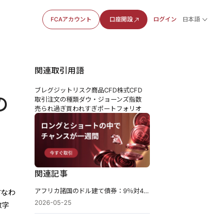
FCAアカウント
口座開設
ログイン
日本語
関連取引用語
ブレグジットリスク
商品CFD
株式CFD
の
取引注文の種類
ダウ・ジョーンズ指数
売られ過ぎ
買われすぎ
ポートフォリオ
関連記事
アフリカ諸国のドル建て債券：9％対4.7％——アフリカの年間750億ドルの損失と経済成長の阻害要因となっている借入ギャップ
すなわ
2026-05-25
数字