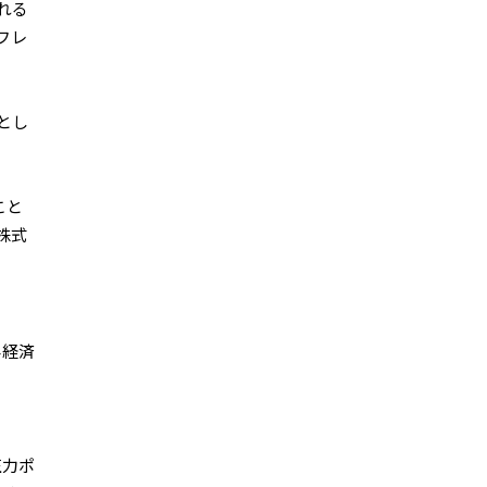
れる
フレ
とし
、
こと
株式
界経済
圧力ポ