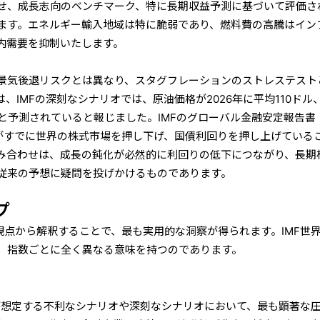
せ、成長志向のベンチマーク、特に長期収益予測に基づいて評価さ
ます。エネルギー輸入地域は特に脆弱であり、燃料費の高騰はイン
内需要を抑制いたします。
景気後退リスクとは異なり、スタグフレーションのストレステスト
、IMFの深刻なシナリオでは、原油価格が2026年に平均110ドル
なると予測されていると報じました。IMFのグローバル金融安定報告書
争がすでに世界の株式市場を押し下げ、国債利回りを押し上げている
み合わせは、成長の鈍化が必然的に利回りの低下につながり、長期
従来の予想に疑問を投げかけるものであります。
プ
観点から解釈することで、最も実用的な洞察が得られます。IMF世
、指数ごとに全く異なる意味を持つのであります。
Fが想定する不利なシナリオや深刻なシナリオにおいて、最も顕著な