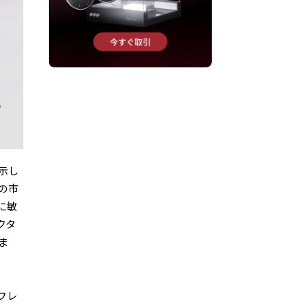
示し
の市
に敏
クタ
ま
フレ