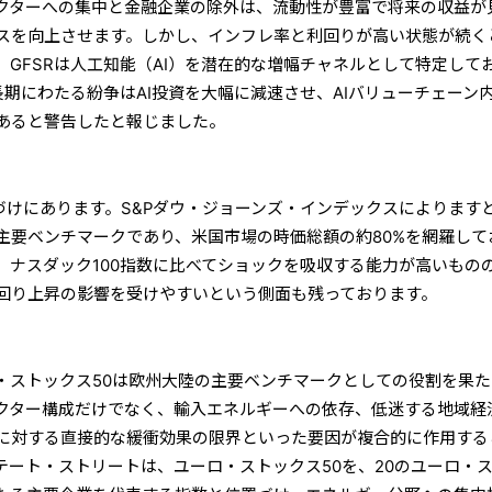
クターへの集中と金融企業の除外は、流動性が豊富で将来の収益が
スを向上させます。しかし、インフレ率と利回りが高い状態が続く
GFSRは人工知能（AI）を潜在的な増幅チャネルとして特定して
長期にわたる紛争はAI投資を大幅に減速させ、AIバリューチェーン
あると警告したと報じました。
づけにあります。S&Pダウ・ジョーンズ・インデックスによります
株の主要ベンチマークであり、米国市場の時価総額の約80%を網羅して
、ナスダック100指数に比べてショックを吸収する能力が高いもの
回り上昇の影響を受けやすいという側面も残っております。
・ストックス50は欧州大陸の主要ベンチマークとしての役割を果た
クター構成だけでなく、輸入エネルギーへの依存、低迷する地域経
に対する直接的な緩衝効果の限界といった要因が複合的に作用する
テート・ストリートは、ユーロ・ストックス50を、20のユーロ・