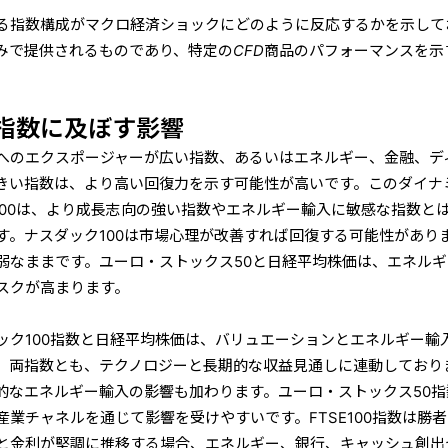
る指数構成がマクロ経済ショックにどのように反応するかを示して
みで提供されるものであり、特定のCFD商品のパフォーマンスを示
指数に及ぼす影響
へのエクスポージャーが広い指数、あるいはエネルギー、金融、デ
きい指数は、より高い回復力を示す可能性が高いです。このダイナ
SE 100は、より成長志向の強い指数やエネルギー輸入に敏感な指数と
す。ナスダック100は市場心理が改善すれば回復する可能性があり
弱なままです。ユーロ・ストックス50と日経平均株価は、エネルギ
スクが高まります。
ック100指数と日経平均株価は、バリュエーションとエネルギー輸
。両指数とも、テクノロジーと長期的な収益見通しに連動しており
的なエネルギー輸入の影響も加わります。ユーロ・ストックス50指
業チャネルを通じて影響を受けやすいです。FTSE100指数は勝
と金利が堅調に推移する場合、エネルギー、銀行、キャッシュ創出