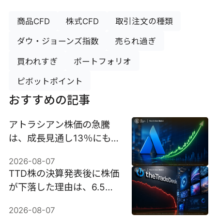
商品CFD
株式CFD
取引注文の種類
ダウ・ジョーンズ指数
売られ過ぎ
買われすぎ
ポートフォリオ
ピボットポイント
おすすめの記事
アトラシアン株価の急騰
は、成長見通し13％にもか
かわらず35％急騰した。
2026-08-07
TTD株の決算発表後に株価
が下落した理由は、6.5億
ドル売上見通しで30％近
2026-08-07
く暴落したため。