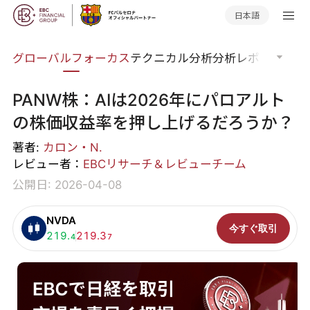
日本語
ナー
グローバルフォーカス
テクニカル分析
分析レポート
マー
PANW株：AIは2026年にパロアルト
の株価収益率を押し上げるだろうか？
著者:
カロン・N.
レビュー者：
EBCリサーチ＆レビューチーム
公開日: 2026-04-08
NVDA
今すぐ取引
買い:
219.
売り:
219.3
4
7