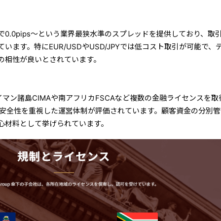
で0.0pips〜という業界最狭水準のスプレッドを提供しており、取
います。特にEUR/USDやUSD/JPYでは低コスト取引が可能で、
の相性が良いとされています。
oupは、ケイマン諸島CIMAや南アフリカFSCAなど複数の金融ライセンスを
も安全性を重視した運営体制が評価されています。顧客資金の分別管
心材料として挙げられています。