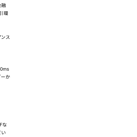
金融
引環
アンス
0ms
ダーか
Fな
てい