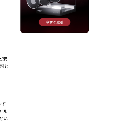
ど安
材料と
ンド
ャル
とい