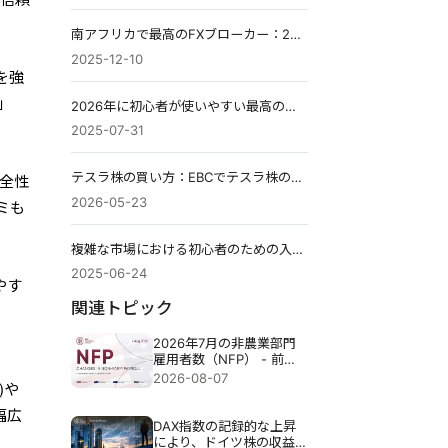
南アフリカで最高のFXブローカー：2025年末版
2025-12-10
を強
」
2026年に初心者が使いやすい最高のコピートレードプラットフォーム
2025-07-31
テスラ株の買い方：EBCでテスラ株の取引を始めよう
安全性
2026-05-23
ミも
複雑な市場における初心者のための入門としてのコピートレード
2025-06-24
やす
関連トピック
2026年7月の非農業部門
雇用者数（NFP） - 前
回：5万7千人 予測：8万
2026-08-07
)や
3千人
幅広
DAX指数の記録的な上昇
により、ドイツ株の収益