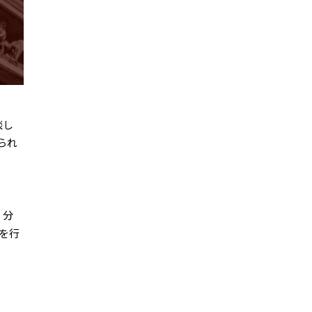
談し
られ
、分
を行