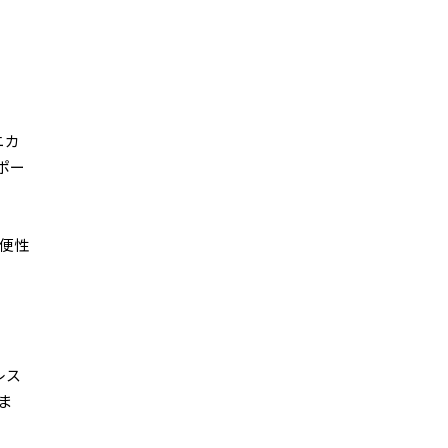
ニカ
ポー
便性
レス
ま