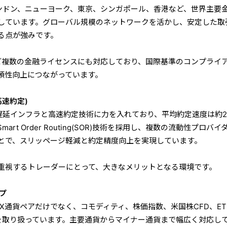
oupは、ロンドン、ニューヨーク、東京、シンガポール、香港など、世界主要
しています。グローバル規模のネットワークを活かし、安定した取
る点が強みです。
など複数の金融ライセンスにも対応しており、国際基準のコンプライ
頼性向上につながっています。
高速約定)
oupは、低遅延インフラと高速約定技術に力を入れており、平均約定速度は約2
rt Order Routing(SOR)技術を採用し、複数の流動性プロバイ
とで、スリッページ軽減と約定精度向上を実現しています。
重視するトレーダーにとって、大きなメリットとなる環境です。
プ
oupでは、FX通貨ペアだけでなく、コモディティ、株価指数、米国株CFD、ET
品を取り扱っています。主要通貨からマイナー通貨まで幅広く対応し