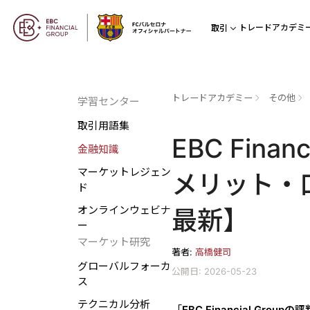
トレードアカデミ
取引
トレードアカデミー
その他
学習センター
取引用語集
EBC Fina
金融知識
マーケットレジェン
メリット・
ド
オンラインウェビナ
最新】
ー
マーケット研究
著者:
高橋健司
グローバルフォーカ
公開日: 2026-05-23
ス
テクニカル分析
「
EBC Financial Groupの評