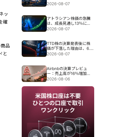
目標が引き上げられる
2026-08-07
ネッ
アトラシアン株価の急騰
を確
は、成長見通し13％にも
かかわらず35％急騰し
2026-08-07
た。
TTD株の決算発表後に株
D商品
価が下落した理由は、6.5
億ドル売上見通しで30％
ドと
2026-08-07
近く暴落したため。
Airbnbの決算プレビュ
ー：売上高が16％増加し
ても、Airbnbの株価が下
2026-08-06
落する可能性がある理由