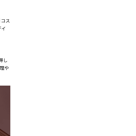
引コス
デイ
取得し
理や