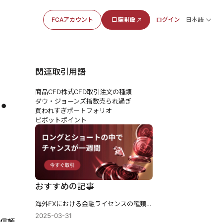
FCAアカウント
口座開設
ログイン
日本語
関連取引用語
商品CFD
株式CFD
取引注文の種類
性・
ダウ・ジョーンズ指数
売られ過ぎ
買われすぎ
ポートフォリオ
ピボットポイント
年
おすすめの記事
海外FXにおける金融ライセンスの種類と信頼性ランキング|注意点も紹介
2025-03-31
て信頼