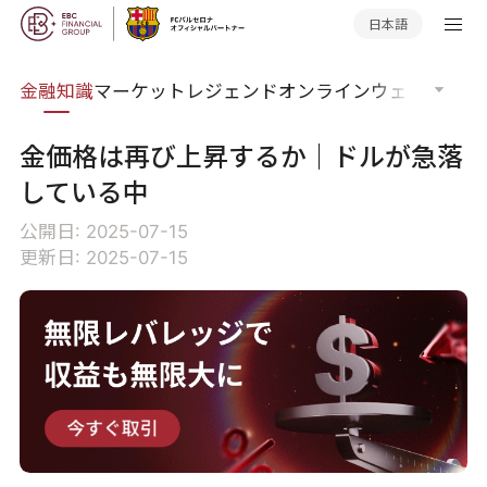
日本語
語集
金融知識
マーケットレジェンド
オンラインウェビナー
グ
金価格は再び上昇するか｜ドルが急落
している中
公開日: 2025-07-15
更新日: 2025-07-15