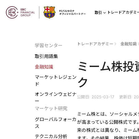
トレードアカデミ
取引
トレードアカデミー
金融知識
学習センター
取引用語集
ミーム株投
金融知識
マーケットレジェン
ク
ド
オンラインウェビナ
公開日: 2025-03-17
更新日: 20
ー
マーケット研究
ミーム株とは、ソーシャルメ
グローバルフォーカ
が高まっている公開株式です
ス
来の株式とは異なり、ミーム
テクニカル分析
ます。その結果、株価は短期