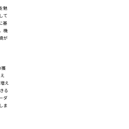
を魅
して
に基
。機
資が
の獲
例え
が増え
できる
ーダ
しま