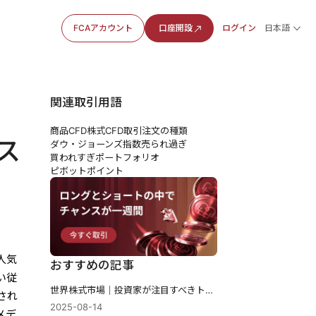
FCAアカウント
口座開設
ログイン
日本語
関連取引用語
商品CFD
株式CFD
取引注文の種類
ス
ダウ・ジョーンズ指数
売られ過ぎ
買われすぎ
ポートフォリオ
ピボットポイント
人気
おすすめの記事
い従
世界株式市場｜投資家が注目すべきトップ10
され
2025-08-14
メデ