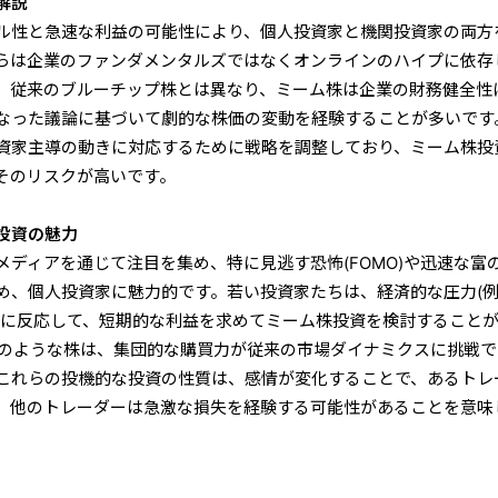
解説
ル性と急速な利益の可能性により、個人投資家と機関投資家の両方
らは企業のファンダメンタルズではなくオンラインのハイプに依存
。従来のブルーチップ株とは異なり、ミーム株は企業の財務健全性
なった議論に基づいて劇的な株価の変動を経験することが多いです
資家主導の動きに対応するために戦略を調整しており、ミーム株投
そのリスクが高いです。
投資の魅力
ディアを通じて注目を集め、特に見逃す恐怖(FOMO)や迅速な富
め、個人投資家に魅力的です。若い投資家たちは、経済的な圧力(
)に反応して、短期的な利益を求めてミーム株投資を検討すること
AMCのような株は、集団的な購買力が従来の市場ダイナミクスに挑戦
これらの投機的な投資の性質は、感情が変化することで、あるトレ
、他のトレーダーは急激な損失を経験する可能性があることを意味