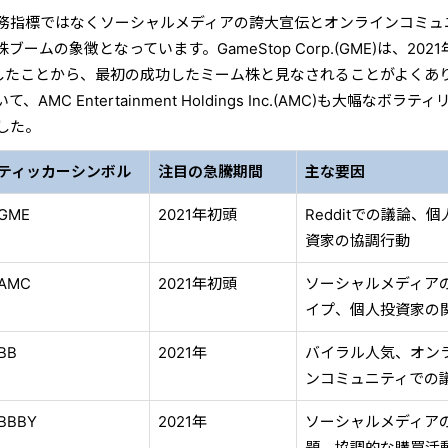
務指標ではなくソーシャルメディアの誇大宣伝とオンラインコミュ
ムの象徴となっています。GameStop Corp.(GME)は、2021
騰したことから、最初の成功したミーム株と見なされることがよくあ
C Entertainment Holdings Inc.(AMC)も大幅なボラティ
した。
ティッカーシンボル
注目の急騰期間
主な要因
GME
2021年初頭
Redditでの議論、個
資家の協調行動
AMC
2021年初頭
ソーシャルメディア
イプ、個人投資家の
BB
2021年
バイラル人気、オン
ンコミュニティでの
BBBY
2021年
ソーシャルメディア