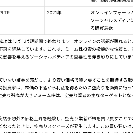
題、協調的な購買活
PLTR
2021年
オンラインフォーラ
ソーシャルメディア
る購買意欲
成功はしばしば短期間で終わります。オンラインの話題が薄れると
下落を経験しています。これは、ミーム株投資の投機的な性質と、
に影響を与えるソーシャルメディアの重要性を浮き彫りにしていま
ていない証券を売却し、より安い価格で買い戻すことを期待する取
関投資家は、株価の下落から利益を得るために空売りを頻繁に行っ
空売り残高が大きいミーム株は、空売り業者の主なターゲットとな
突然予想外の価格上昇を経験し、空売り業者が株を買い戻すことで
くなったときに、空売りスクイーズが発生します。この買い狂いは