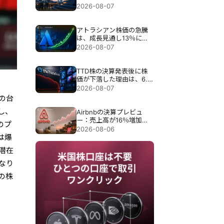
目標が引き上げられる
2026-08-07
アトラシアン株価の急騰
は、成長見通し13％にも
かかわらず35％急騰し
2026-08-07
た。
TTD株の決算発表後に株
価が下落した理由は、6.5
億ドル売上見通しで30％
2026-08-07
近く暴落したため。
の台
し、
Airbnbの決算プレビュ
ー：売上高が16％増加し
のプ
ても、Airbnbの株価が下
2026-08-06
落する可能性がある理由
は爆
が潜在
なり
定の株