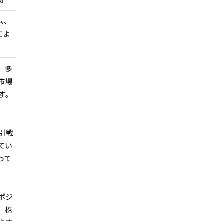
動
ム、
によ
、多
市場
す。
引戦
てい
って
ポジ
、株