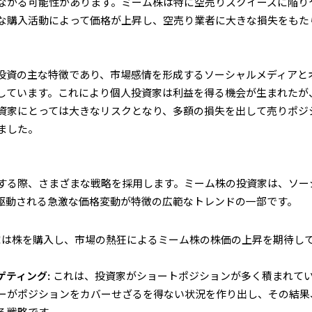
ながる可能性があります。ミーム株は特に空売りスクイーズに陥り
な購入活動によって価格が上昇し、空売り業者に大きな損失をもた
投資の主な特徴であり、市場感情を形成するソーシャルメディアと
しています。これにより個人投資家は利益を得る機会が生まれたが
資家にとっては大きなリスクとなり、多額の損失を出して売りポジ
ました。
する際、さまざまな戦略を採用します。ミーム株の投資家は、ソー
駆動される急激な価格変動が特徴の広範なトレンドの一部です。
家は株を購入し、市場の熱狂によるミーム株の株価の上昇を期待し
ゲティング:
これは、投資家がショートポジションが多く積まれて
ーがポジションをカバーせざるを得ない状況を作り出し、その結果