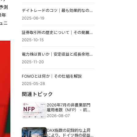
予測
デイトレードのコツ｜最も効果的なのは何か?
1年
2025-06-19
ュニ
証券取引所の歴史について｜その発展と進化を解説
2025-10-15
電力株は買いか｜安定収益と成長余地をプロが解説
2025-11-20
FOMOとは何か｜その仕組を解説
2025-05-28
関連トピック
2026年7月の非農業部門
雇用者数（NFP） - 前
回：5万7千人 予測：8万
2026-08-07
3千人
DAX指数の記録的な上昇
により、ドイツ株の収益