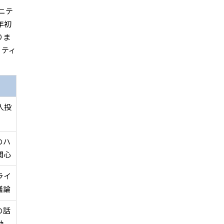
ニテ
年初
りま
リティ
人投
のハ
関心
ライ
議論
の話