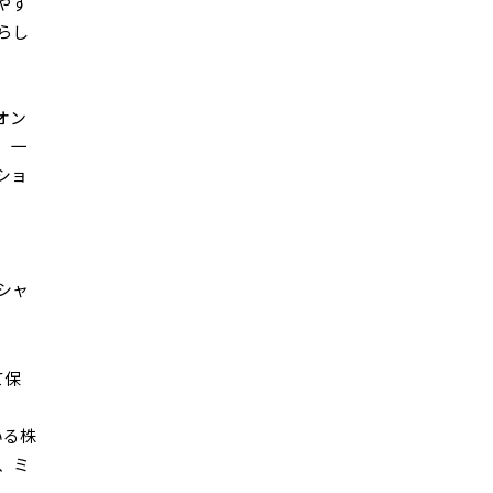
やす
らし
オン
、一
ショ
シャ
て保
いる株
、ミ