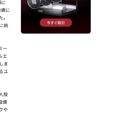
頭に
投資に
た。
に挑
ミー
ルエ
しま
るユ
人投
投資
クや