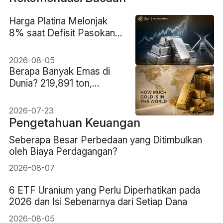
Harga Platina Melonjak
8% saat Defisit Pasokan
2026 Kembali Menjadi
Sorotan
2026-08-05
Berapa Banyak Emas di
Dunia? 219,891 ton,
Kurang dari 1 ons per
orang
2026-07-23
Pengetahuan Keuangan
Seberapa Besar Perbedaan yang Ditimbulkan
oleh Biaya Perdagangan?
2026-08-07
6 ETF Uranium yang Perlu Diperhatikan pada
2026 dan Isi Sebenarnya dari Setiap Dana
2026-08-05