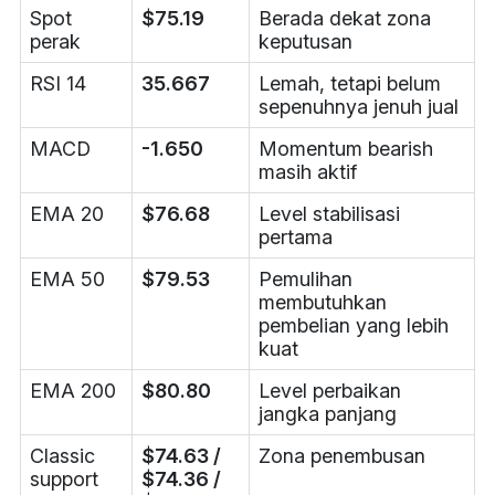
Spot
$75.19
Berada dekat zona
perak
keputusan
RSI 14
35.667
Lemah, tetapi belum
sepenuhnya jenuh jual
MACD
-1.650
Momentum bearish
masih aktif
EMA 20
$76.68
Level stabilisasi
pertama
EMA 50
$79.53
Pemulihan
membutuhkan
pembelian yang lebih
kuat
EMA 200
$80.80
Level perbaikan
jangka panjang
Classic
$74.63 /
Zona penembusan
support
$74.36 /