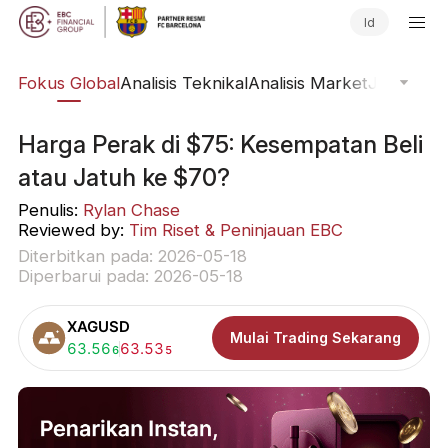
Id
ine
Fokus Global
Analisis Teknikal
Analisis Market
Jurnal Pa
Harga Perak di $75: Kesempatan Beli
atau Jatuh ke $70?
Penulis:
Rylan Chase
Reviewed by:
Tim Riset & Peninjauan EBC
Diterbitkan pada: 2026-05-18
Diperbarui pada: 2026-05-18
XAGUSD
Mulai Trading Sekarang
Beli:
63.56
Jual:
63.53
6
5