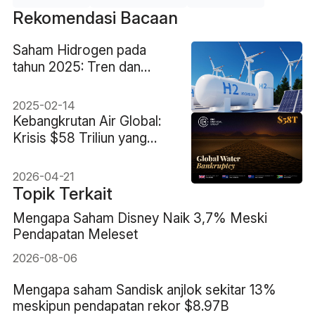
Rekomendasi Bacaan
Saham Hidrogen pada
tahun 2025: Tren dan
Wawasan Utama
2025-02-14
Kebangkrutan Air Global:
Krisis $58 Triliun yang
Dunia Belum Siap
Menghadapinya
2026-04-21
Topik Terkait
Mengapa Saham Disney Naik 3,7% Meski
Pendapatan Meleset
2026-08-06
Mengapa saham Sandisk anjlok sekitar 13%
meskipun pendapatan rekor $8.97B