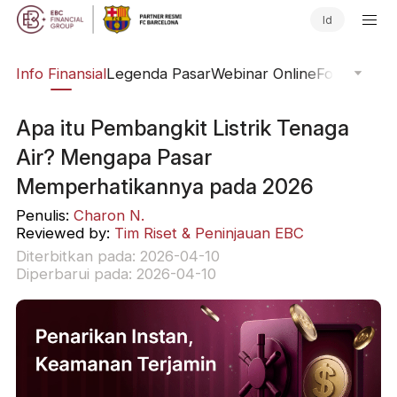
Id
ing
Info Finansial
Legenda Pasar
Webinar Online
Fokus Glob
Apa itu Pembangkit Listrik Tenaga
Air? Mengapa Pasar
Memperhatikannya pada 2026
Penulis:
Charon N.
Reviewed by:
Tim Riset & Peninjauan EBC
Diterbitkan pada: 2026-04-10
Diperbarui pada: 2026-04-10