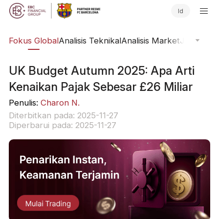
Id
ine
Fokus Global
Analisis Teknikal
Analisis Market
Jurnal Pa
UK Budget Autumn 2025: Apa Arti
Kenaikan Pajak Sebesar £26 Miliar
Penulis:
Charon N.
Diterbitkan pada: 2025-11-27
Diperbarui pada: 2025-11-27