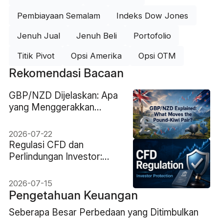
Pembiayaan Semalam
Indeks Dow Jones
Jenuh Jual
Jenuh Beli
Portofolio
Titik Pivot
Opsi Amerika
Opsi OTM
Rekomendasi Bacaan
GBP/NZD Dijelaskan: Apa
yang Menggerakkan
Pasangan Pound-Kiwi?
2026-07-22
Regulasi CFD dan
Perlindungan Investor:
Yang Harus Diperiksa
Trader
2026-07-15
Pengetahuan Keuangan
Seberapa Besar Perbedaan yang Ditimbulkan