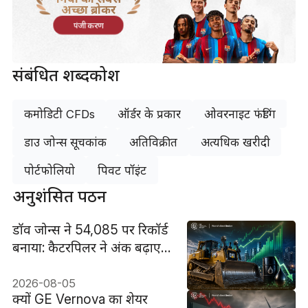
अच्छा ब्रोकर
पंजीकरण
संबंधित शब्दकोश
कमोडिटी CFDs
ऑर्डर के प्रकार
ओवरनाइट फंडिंग
डाउ जोन्स सूचकांक
अतिविक्रीत
अत्यधिक खरीदी
पोर्टफोलियो
पिवट पॉइंट
अनुशंसित पठन
डॉव जोन्स ने 54,085 पर रिकॉर्ड
बनाया: कैटरपिलर ने अंक बढ़ाए,
तेल की राहत ने रैली को और
व्यापक बनाया
2026-08-05
क्यों GE Vernova का शेयर