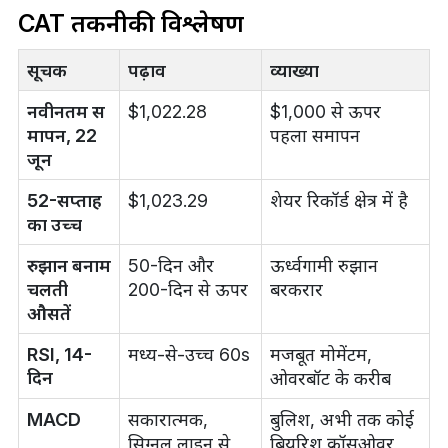
CAT तकनीकी विश्लेषण
सूचक
पढ़ाव
व्याख्या
नवीनतम स
$1,022.28
$1,000 से ऊपर
मापन, 22
पहला समापन
जून
52-सप्ताह
$1,023.29
शेयर रिकॉर्ड क्षेत्र में है
का उच्च
रुझान बनाम
50-दिन और
ऊर्ध्वगामी रुझान
चलती
200-दिन से ऊपर
बरकरार
औसतें
RSI, 14-
मध्य-से-उच्च 60s
मजबूत मोमेंटम,
दिन
ओवरबॉट के करीब
MACD
सकारात्मक,
बुलिश, अभी तक कोई
सिग्नल लाइन से
बियरिश क्रॉसओवर