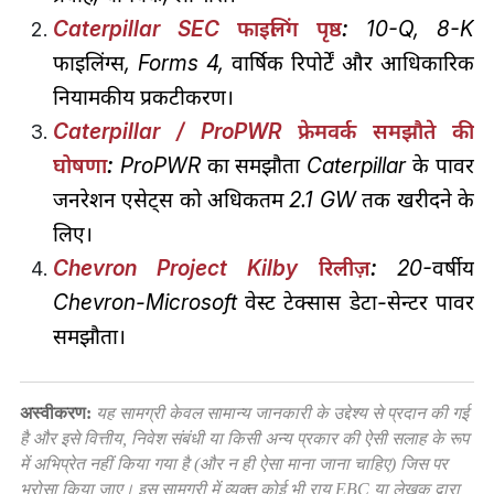
Caterpillar SEC फाइलिंग पृष्ठ
:
10-Q, 8-K
फाइलिंग्स, Forms 4, वार्षिक रिपोर्टें और आधिकारिक
नियामकीय प्रकटीकरण।
Caterpillar / ProPWR फ्रेमवर्क समझौते की
घोषणा
:
ProPWR का समझौता Caterpillar के पावर
जनरेशन एसेट्स को अधिकतम 2.1 GW तक खरीदने के
लिए।
Chevron Project Kilby रिलीज़
:
20-वर्षीय
Chevron-Microsoft वेस्ट टेक्सास डेटा-सेन्टर पावर
समझौता।
अस्वीकरण:
यह सामग्री केवल सामान्य जानकारी के उद्देश्य से प्रदान की गई
है और इसे वित्तीय, निवेश संबंधी या किसी अन्य प्रकार की ऐसी सलाह के रूप
में अभिप्रेत नहीं किया गया है (और न ही ऐसा माना जाना चाहिए) जिस पर
भरोसा किया जाए। इस सामग्री में व्यक्त कोई भी राय EBC या लेखक द्वारा