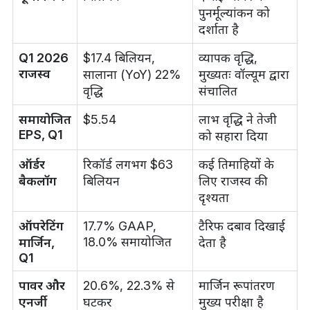
पुनर्मूल्यांकन को
दर्शाता है
Q1 2026
$17.4 बिलियन,
व्यापक वृद्धि,
राजस्व
सालाना (YoY) 22%
मुख्यतः वॉल्यूम द्वारा
वृद्धि
संचालित
समायोजित
$5.54
लाभ वृद्धि ने तेजी
EPS, Q1
को सहारा दिया
ऑर्डर
रिकॉर्ड लगभग $63
कई तिमाहियों के
बैकलॉग
बिलियन
लिए राजस्व की
दृश्यता
ऑपरेटिंग
17.7% GAAP,
टैरिफ दबाव दिखाई
18.0% समायोजित
मार्जिन,
देता है
Q1
पावर और
20.6%, 22.3% से
मार्जिन रूपांतरण
एनर्जी
घटकर
मुख्य परीक्षा है