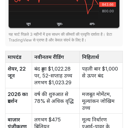
यह चार्ट पिछले 3 महीनों में इस साधन की कीमतों की प्रवृत्ति दर्शाता है। डेटा
TradingView से प्राप्त है और केवल संदर्भ के लिए है।
मापदंड
नवीनतम रीडिंग
निहितार्थ
शेयर, 22
बंद हुआ $1,022.28
पहली बार $1,000
जून
पर, 52-सप्ताह उच्च
से ऊपर बंद
लगभग $1,023.29
2026 का
वर्ष की शुरुआत से
मजबूत मोमेंटम,
प्रदर्शन
78% से अधिक वृद्धि
मूल्यांकन जोखिम
उच्च
बाज़ार
लगभग $475
मूल्य निर्धारण
पूंजीकरण
बिलियन
एआई-पावर के