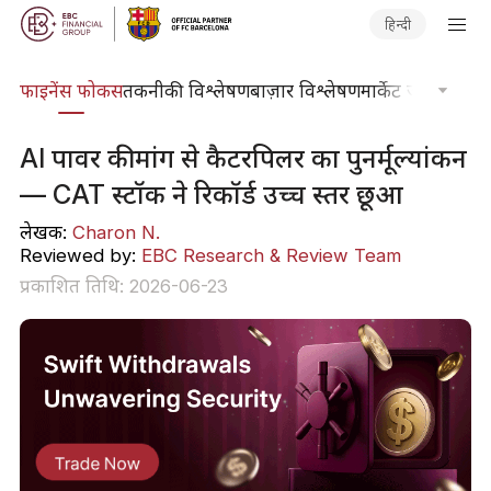
हिन्दी
र्स
फाइनेंस फोकस
तकनीकी विश्लेषण
बाज़ार विश्लेषण
मार्केट जर्नल
ट्रेडिंग
AI पावर की मांग से कैटरपिलर का पुनर्मूल्यांकन
— CAT स्टॉक ने रिकॉर्ड उच्च स्तर छूआ
लेखक:
Charon N.
Reviewed by:
EBC Research & Review Team
प्रकाशित तिथि: 2026-06-23