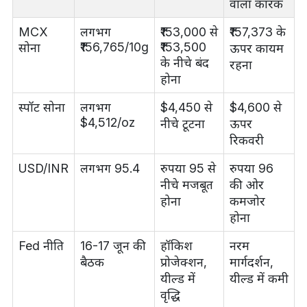
वाला कारक
MCX
लगभग
₹153,000 से
₹157,373 के
₹156,765/10g
₹153,500
सोना
ऊपर कायम
के नीचे बंद
रहना
होना
स्पॉट सोना
लगभग
$4,450 से
$4,600 से
$4,512/oz
नीचे टूटना
ऊपर
रिकवरी
USD/INR
लगभग 95.4
रुपया 95 से
रुपया 96
नीचे मजबूत
की ओर
होना
कमजोर
होना
Fed नीति
16-17 जून की
हॉकिश
नरम
बैठक
प्रोजेक्शन,
मार्गदर्शन,
यील्ड में
यील्ड में कमी
वृद्धि