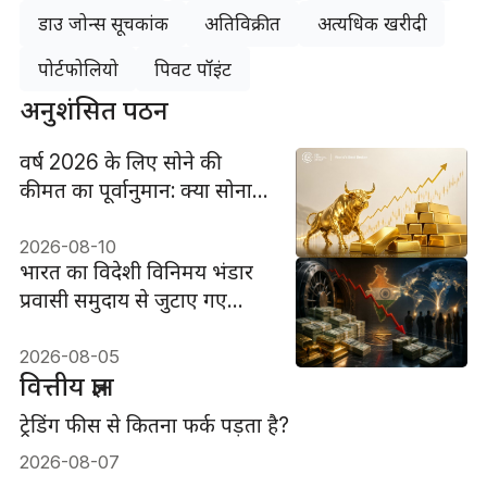
डाउ जोन्स सूचकांक
अतिविक्रीत
अत्यधिक खरीदी
पोर्टफोलियो
पिवट पॉइंट
अनुशंसित पठन
वर्ष 2026 के लिए सोने की
कीमत का पूर्वानुमान: क्या सोना
वर्ष के अंत तक 4,500 डॉलर के
आसपास या 6,000 डॉलर से
2026-08-10
भारत का विदेशी विनिमय भंडार
ऊपर रहेगा?
प्रवासी समुदाय से जुटाए गए
$40.8 बिलियन के बावजूद घटा
2026-08-05
वित्तीय ज्ञान
ट्रेडिंग फीस से कितना फर्क पड़ता है?
2026-08-07