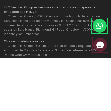
EBC Financial Group es una marca compartida por un grupo de
entidades que incluye:
EBC Financial Group (SVG) LLC está autorizada por la Autoridad de
Servicios Financieros de San Vicente y las Granadinas (SVGFSA), y el
número de registro de la empresa es 353 LLC 2020, con domicilio
social en Euro House, Richmond Hill Road, Kingstown, VC0100, San
Vicente y las Granadinas.
Otras entidades relevantes
EBC Financial Group (UK) Limited está autorizada y regulada por la
Autoridad de Conducta Financiera. Número de referencia: 927552.
Página web:
www.ebcfin.co.uk
EBC Financial Group (Cayman) Limited está autorizada y regulada por
la Autoridad Monetaria de las Islas Caimán (Número de referencia:
2038223). Página web:
www.ebcgroup.ky
EBC Financial (MU) Limited está licenciada y regulada por la Comisión
de Servicios Financieros de Mauricio (Número de referencia
GB24203273), con dirección registrada en el tercer piso, Standard
Chartered Tower, Cybercity, Ebene, 72201, República de Mauricio. El
sitio web de esta entidad se mantiene por separado.
EBC Financial Group (Comoros) Limited está autorizada por la
Autoridad de Finanzas Offshore de la Isla Autónoma de Anjouan, Unión
de las Comoras, con el número de referencia L 15637/EFGC, y con la
dirección registrada en Hamchako, Mutsamudu, Isla Autónoma de