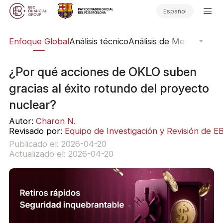
Español
rs
Enfoque Global
Análisis técnico
Análisis de Mercado
Pub
¿Por qué acciones de OKLO suben
gracias al éxito rotundo del proyecto
nuclear?
Autor:
Charon N.
Revisado por:
Equipo de Investigación y Revisión de E
Publicado el: 2026-04-20
Actualizado el: 2026-04-20