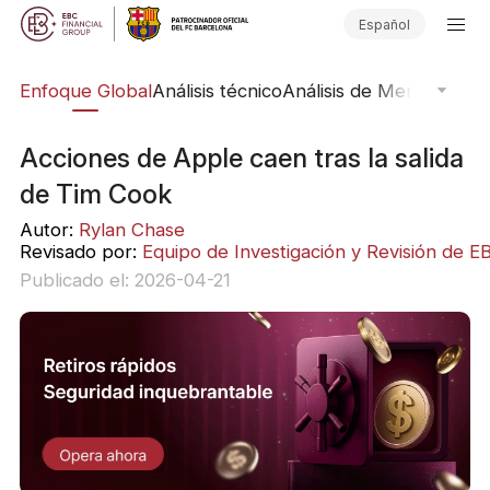
Español
rs
Enfoque Global
Análisis técnico
Análisis de Mercado
Pub
Acciones de Apple caen tras la salida
de Tim Cook
Autor:
Rylan Chase
Revisado por:
Equipo de Investigación y Revisión de E
Publicado el: 2026-04-21