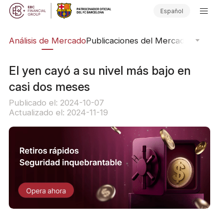
Español
ico
Análisis de Mercado
Publicaciones del Mercado
Softwar
El yen cayó a su nivel más bajo en
casi dos meses
Publicado el: 2024-10-07
Actualizado el: 2024-11-19