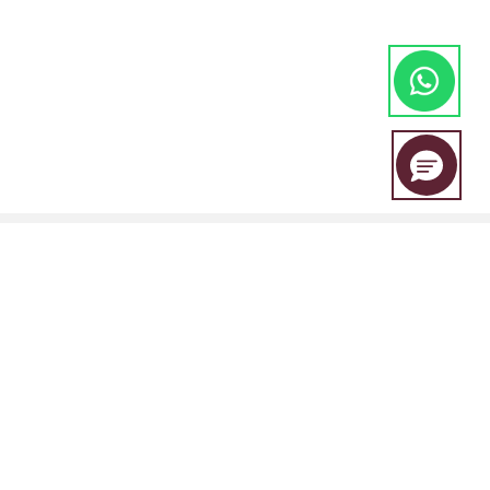
EBC Financial Group es una marca compartida por un grupo de
entidades que incluye:
EBC Financial Group (SVG) LLC está autorizada por la Autoridad de
Servicios Financieros de San Vicente y las Granadinas (SVGFSA), y el