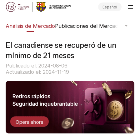
Español
ico
Análisis de Mercado
Publicaciones del Mercado
Softwar
El canadiense se recuperó de un
mínimo de 21 meses
Publicado el: 2024-08-06
Actualizado el: 2024-11-19