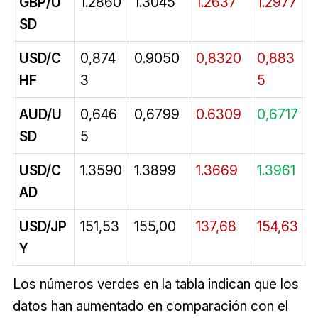
GBP/U
1.2860
1.3045
1.2637
1.2977
SD
USD/C
0,874
0.9050
0,8320
0,883
HF
3
5
AUD/U
0,646
0,6799
0.6309
0,6717
SD
5
USD/C
1.3590
1.3899
1.3669
1.3961
AD
USD/JP
151,53
155,00
137,68
154,63
Y
Los números verdes en la tabla indican que los
datos han aumentado en comparación con el