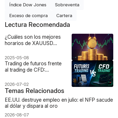
Índice Dow Jones
Sobreventa
Exceso de compra
Cartera
Lectura Recomendada
¿Cuáles son los mejores
horarios de XAUUSD
trading?
2025-05-08
Trading de futuros frente
al trading de CFD:
diferencias clave, costes
y riesgos
2026-07-02
Temas Relacionados
EE.UU. destruye empleo en julio: el NFP sacude
al dólar y dispara al oro
2026-08-07