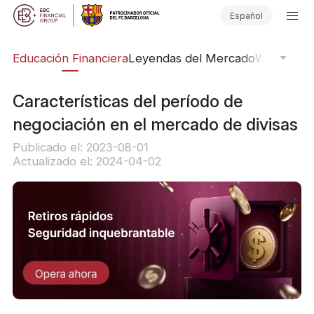
Español
ing
Educación Financiera
Leyendas del Mercado
Webinars
E
Características del período de
negociación en el mercado de divisas
Publicado el: 2023-08-01
Actualizado el: 2024-04-02