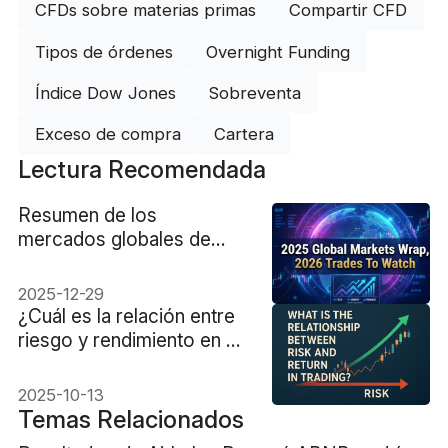
CFDs sobre materias primas
Compartir CFD
Tipos de órdenes
Overnight Funding
Índice Dow Jones
Sobreventa
Exceso de compra
Cartera
Lectura Recomendada
Resumen de los
mercados globales de
2025: Operaciones a
tener en cuenta en 2026
2025-12-29
¿Cuál es la relación entre
riesgo y rendimiento en el
trading?
2025-10-13
Temas Relacionados