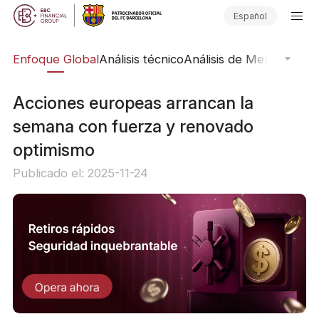
Español
rs
Enfoque Global
Análisis técnico
Análisis de Mercado
Pub
Acciones europeas arrancan la
semana con fuerza y renovado
optimismo
Publicado el: 2025-11-24