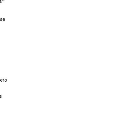
s”
 se
nero
s