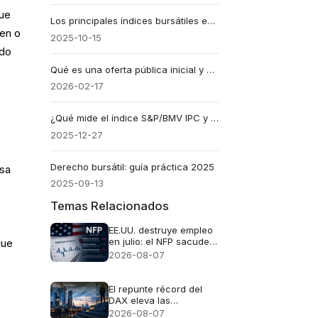
que
Los principales índices bursátiles explicados fácil
ben o
2025-10-15
odo
Qué es una oferta pública inicial y por qué deberías prestarle atención
2026-02-17
¿Qué mide el índice S&P/BMV IPC y por qué todos hablan de él?
2025-12-27
Derecho bursátil: guía práctica 2025
lsa
2025-09-13
Temas Relacionados
EE.UU. destruye empleo
en julio: el NFP sacude
que
al dólar y dispara al oro
2026-08-07
El repunte récord del
DAX eleva las
expectativas de
2026-08-07