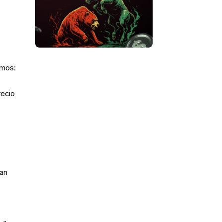
amos:
recio
tan