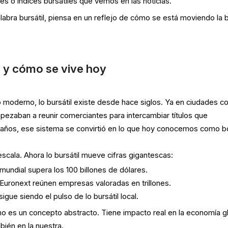
es o índices bursátiles que vemos en las noticias.
abra bursátil, piensa en un reflejo de cómo se está moviendo la 
a y cómo se vive hoy
 moderno, lo bursátil existe desde hace siglos. Ya en ciudades 
zaban a reunir comerciantes para intercambiar títulos que
 años, ese sistema se convirtió en lo que hoy conocemos como b
 escala. Ahora lo bursátil mueve cifras gigantescas:
l mundial supera los 100 billones de dólares.
Euronext reúnen empresas valoradas en trillones.
igue siendo el pulso de lo bursátil local.
l no es un concepto abstracto. Tiene impacto real en la economía g
bién en la nuestra.