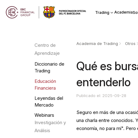
Academia
Trading
So
Academia de Trading
Otros
Centro de
Aprendizaje
Qué es bursá
Diccionario de
Trading
entenderlo
Educación
Financiera
Publicado el: 2025-09-28
Leyendas del
Mercado
Seguro en más de una ocasión 
Webinars
una charla entre conocidos. 
Investigación y
economía, no para mí". Pero 
Análisis