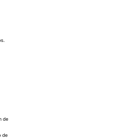
os.
n de
o de