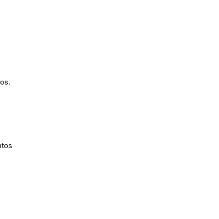
os.
ntos