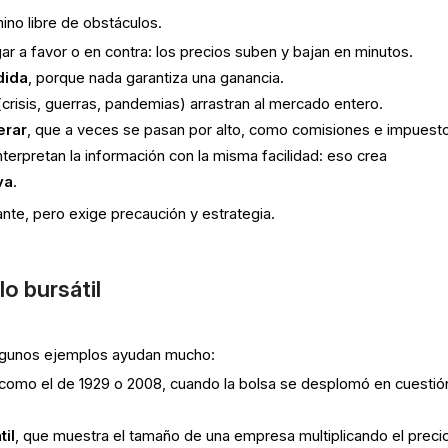
mino libre de obstáculos.
r a favor o en contra: los precios suben y bajan en minutos.
dida
, porque nada garantiza una ganancia.
crisis, guerras, pandemias) arrastran al mercado entero.
erar
, que a veces se pasan por alto, como comisiones e impuest
nterpretan la información con la misma facilidad: eso crea
va
.
sante, pero exige precaución y estrategia.
lo bursátil
algunos ejemplos ayudan mucho:
 como el de 1929 o 2008, cuando la bolsa se desplomó en cuestió
til
, que muestra el tamaño de una empresa multiplicando el preci