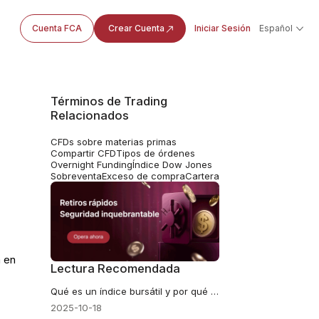
Cuenta FCA
Crear Cuenta
Iniciar Sesión
Español
Términos de Trading
Relacionados
CFDs sobre materias primas
Compartir CFD
Tipos de órdenes
Overnight Funding
Índice Dow Jones
Sobreventa
Exceso de compra
Cartera
a en
Lectura Recomendada
Qué es un índice bursátil y por qué deberías conocerlo
2025-10-18