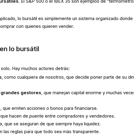
ursátiles
. El S&P 500 o el IBEX 35 son ejemplos de “termómetro
plicado, lo bursátil es simplemente un sistema organizado donde
comprar con quienes quieren vender.
en lo bursátil
a solo. Hay muchos actores detrás:
s
, como cualquiera de nosotros, que decide poner parte de su di
y grandes gestores
, que manejan capital enorme y muchas vece
s
, que emiten acciones o bonos para financiarse.
, que hacen de puente entre compradores y vendedores.
o
, que se aseguran de que siempre haya liquidez.
n las reglas para que todo sea más transparente.