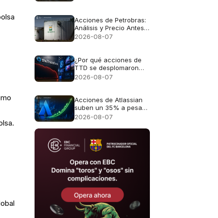
ganancias para las
acciones alemanas
bolsa
Acciones de Petrobras:
Análisis y Precio Antes
del Reporte Financiero
2026-08-07
¿Por qué acciones de
TTD se desplomaron
casi un 30%?
2026-08-07
como
Acciones de Atlassian
suben un 35% a pesar
de unas perspectivas
2026-08-07
olsa.
de crecimiento del 13%
lobal