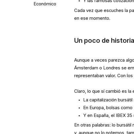
Y las famosas cotizacion
Económico
Cada vez que escuches la pal
en ese momento.
Un poco de histori
Aunque a veces parezca algo
Ámsterdam o Londres se empe
representaban valor. Con los
Claro, lo que sí cambió es la
La capitalización bursáti
En Europa, bolsas como 
Y en España, el IBEX 35 s
En otras palabras: lo bursáti
y, aunque no lo notemos, tam