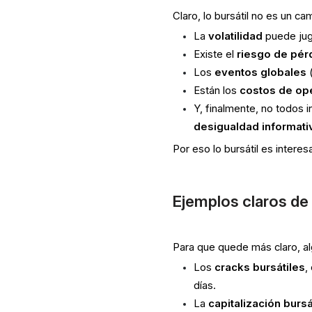
Claro, lo bursátil no es un ca
La
volatilidad
puede juga
Existe el
riesgo de pér
Los
eventos globales
(
Están los
costos de op
Y, finalmente, no todos i
desigualdad informati
Por eso lo bursátil es intere
Ejemplos claros de 
Para que quede más claro, 
Los
cracks bursátiles
,
días.
La
capitalización bursá