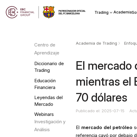
Academia
Trading
So
Academia de Trading
Enfoqu
Centro de
Aprendizaje
El mercado 
Diccionario de
Trading
mientras el 
Educación
Financiera
70 dólares
Leyendas del
Mercado
Publicado el: 2025-07-15
Act
Webinars
Investigación y
El
mercado del petróleo
se
Análisis
referencia cayó por debajo de 