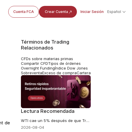
Cuenta FCA
Crear Cuenta
Iniciar Sesión
Español
Términos de Trading
Relacionados
CFDs sobre materias primas
Compartir CFD
Tipos de órdenes
Overnight Funding
Índice Dow Jones
Sobreventa
Exceso de compra
Cartera
Lectura Recomendada
WTI cae un 5% después de que Trump suspendiera los ataques contra Irán
nt de
2026-08-04