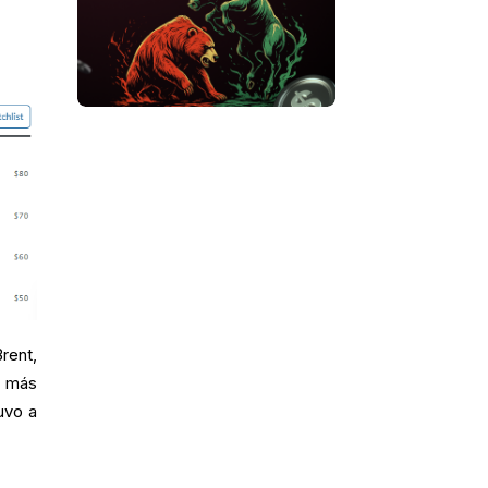
rent,
n más
uvo a