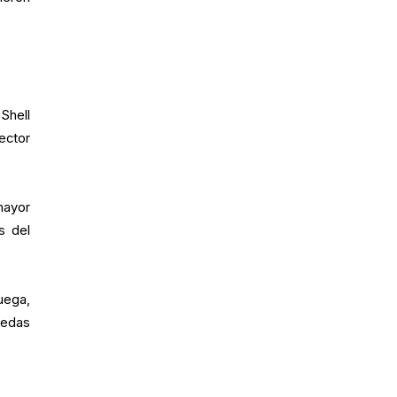
Shell
ector
mayor
s del
uega,
nedas