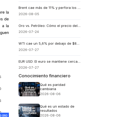
Brent cae más de 11% y perfora los US$80
re la
2026-08-05
es de
 a la
Oro vs. Petróleo: Cómo el precio del petróleo a 100 dólares impulsó rendimientos y provocó una caída del oro
2026-07-24
iguen
WTI cae un 5,6% por debajo de $85: ¿Qué acciones se benefician?
2026-07-27
s
EUR USD: El euro se mantiene cerca de 1,14 antes de la decisión de la Fed.
2026-07-27
Conocimiento financiero
Qué es paridad
cambiaria
2026-08-06
Qué es un estado de
resultados
2026-08-06