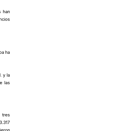
s han
ncios
pa ha
 y la
e las
 tres
3.317
ieron