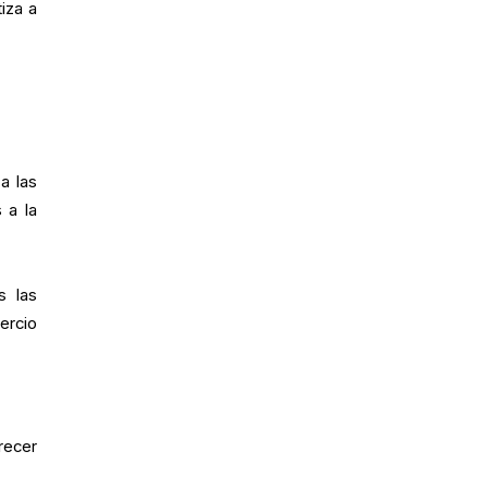
iza a
a las
 a la
s las
ercio
recer