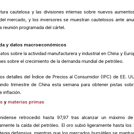
tura cautelosa y las divisiones internas sobre nuevos aumento
del mercado, y los inversores se muestran cautelosos ante anu
a reunión programada del cártel.
nda y datos macroeconómicos
datos sobre la actividad manufacturera y industrial en China y Euro
nes sobre el crecimiento de la demanda mundial de petróleo.
s detalles del Índice de Precios al Consumidor (IPC) de EE. UU.
gundo trimestre de China esta semana para obtener pistas sobr
 inflación.
as
y
materias primas
unidense retrocedió hasta 97,97 tras alcanzar un máximo de
mente la caída del petróleo. El oro subió ligeramente hasta los 
tegia defensiva, mientras que los mercados bursátiles se mantuv