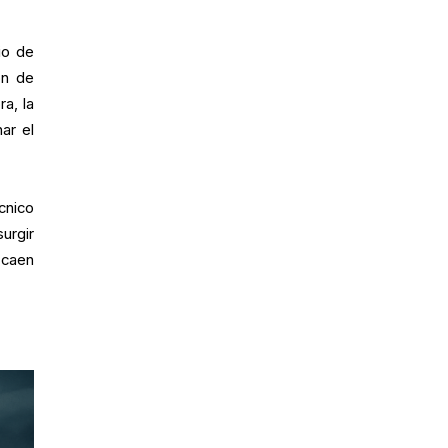
io de
ón de
a, la
ar el
cnico
urgir
 caen