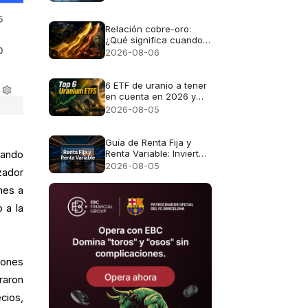
Relación cobre-oro:
¿Qué significa cuando
el oro y el cobre suben
2026-08-06
juntos?
6 ETF de uranio a tener
en cuenta en 2026 y
qué posee realmente
2026-08-05
cada fondo.
Guía de Renta Fija y
Renta Variable: Invierte
rando
Mejor en LATAM
2026-08-05
zador
nes a
 a la
iones
raron
cios,