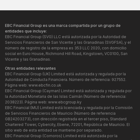
EBC Financial Group es una marca compartida por un grupo de
entidades que incluye:
EBC Financial Group (SVG) LLC está autorizada por la Autoridad de
Servicios Financieros de San Vicente y las Granadinas (SVGFSA), y el
número de registro de la empresa es 353 LLC 2020, con domicilio
social en Euro House, Richmond Hill Road, Kingstown, VC0100, San
Vicente y las Granadinas.
Otras entidades relevantes
EBC Financial Group (UK) Limited está autorizada y regulada por la
Autoridad de Conducta Financiera. Número de referencia: 927552.
Página web:
www.ebcfin.co.uk
EBC Financial Group (Cayman) Limited está autorizada y regulada por
la Autoridad Monetaria de las Islas Caimán (Número de referencia:
2038223). Página web:
www.ebcgroup.ky
EBC Financial (MU) Limited está licenciada y regulada por la Comisión
de Servicios Financieros de Mauricio (Número de referencia
GB24203273), con dirección registrada en el tercer piso, Standard
Chartered Tower, Cybercity, Ebene, 72201, República de Mauricio. El
sitio web de esta entidad se mantiene por separado.
EBC Financial Group (Comoros) Limited está autorizada por la