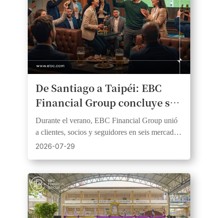
De Santiago a Taipéi: EBC
Financial Group concluye su
serie de retransmisiones en
Durante el verano, EBC Financial Group unió
directo de la temporada 2026
a clientes, socios y seguidores en seis mercados
de la fiebre del fútbol.
y tres continentes a través de eventos de fútbol
2026-07-29
en directo.