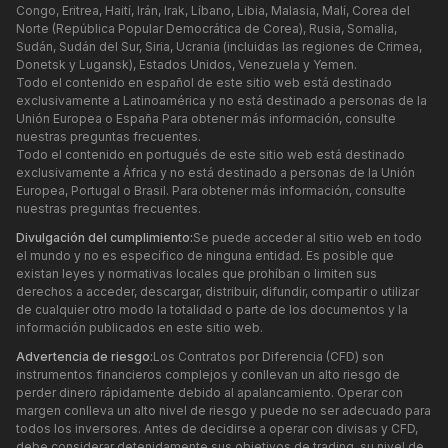
Congo, Eritrea, Haití, Irán, Irak, Líbano, Libia, Malasia, Malí, Corea del
Norte (República Popular Democrática de Corea), Rusia, Somalia,
Sudán, Sudán del Sur, Siria, Ucrania (incluidas las regiones de Crimea,
Donetsk y Lugansk), Estados Unidos, Venezuela y Yemen.
Todo el contenido en español de este sitio web está destinado
exclusivamente a Latinoamérica y no está destinado a personas de la
Unión Europea o España Para obtener más información, consulte
nuestras preguntas frecuentes.
Todo el contenido en portugués de este sitio web está destinado
exclusivamente a África y no está destinado a personas de la Unión
Europea, Portugal o Brasil. Para obtener más información, consulte
nuestras preguntas frecuentes.
Divulgación del cumplimiento:
Se puede acceder al sitio web en todo
el mundo y no es específico de ninguna entidad. Es posible que
existan leyes y normativas locales que prohíban o limiten sus
derechos a acceder, descargar, distribuir, difundir, compartir o utilizar
de cualquier otro modo la totalidad o parte de los documentos y la
información publicados en este sitio web.
Advertencia de riesgo:
Los Contratos por Diferencia (CFD) son
instrumentos financieros complejos y conllevan un alto riesgo de
perder dinero rápidamente debido al apalancamiento. Operar con
margen conlleva un alto nivel de riesgo y puede no ser adecuado para
todos los inversores. Antes de decidirse a operar con divisas y CFD,
debe considerar detenidamente sus objetivos de trading, su nivel de