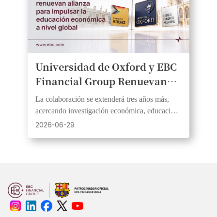
Universidad de Oxford y EBC
Financial Group Renuevan
Alianza Para Impulsar La
La colaboración se extenderá tres años más,
Educación Económica a Nivel
acercando investigación económica, educación
Global
financiera y análisis de mercados al público.
2026-06-29