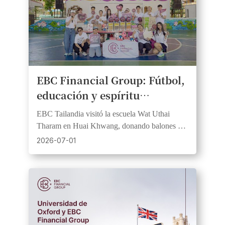
EBC Financial Group: Fútbol, ​​
educación y espíritu
comunitario se unen en el
EBC Tailandia visitó la escuela Wat Uthai
Día de Responsabilidad
Tharam en Huai Khwang, donando balones y
Social Corporativa de las
material didáctico en apoyo de los valores de la
2026-07-01
colaboración con Barcelona.
Escuelas de Bangkok.