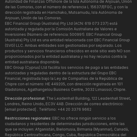
Autoridad de Finanzas Offshore de la Isla Autónoma de Anjouan, Unión
de las Comoras, con el número de referencia L 15637/EFGC, y con la
dirección registrada en Hamchako, Mutsamudu, Isla Autónoma de
Anjouan, Unión de las Comoras.
EBC Financial Group (Australia) Pty Ltd (ACN: 619 073 237) está
autorizada y regulada por la Comisión Australiana de Valores e
Inversiones (Número de referencia: 500991). EBC Financial Group
(Australia) Pty Ltd es una entidad relacionada con EBC Financial Group
(SVG) LLC. Ambas entidades son gestionadas por separado. Los
productos y servicios financieros ofrecidos en este sitio web NO son
proporcionados por la entidad australiana y no hay recurso contra la
entidad australiana disponible.
EBC Group (Cyprus) Ltd facilita los servicios de pago a las entidades
autorizadas y reguladas dentro de la estructura del Grupo EBC
Financial, registrada bajo la Ley de Compañías de la República de
Chipre con el número: HE 449205, con dirección registrada en 101
Gladstonos, Agathangelou Business Centre, 3032 Limassol, Chipre.
Dirección profesional:
The Leadenhall Building, 122 Leadenhall Street,
Londres, Reino Unido, EC3V 4AB. Dirección de correo electrónico:
[email protected]
. Teléfono: +44 20 3376 9662
Restricciones regionales:
EBC no ofrece ningún servicio a los
ciudadanos y residentes de determinadas jurisdicciones, entre las
que se incluyen: Afganistán, Bielorrusia, Birmania (Myanmar), Canadá,
República Centroafricana, Congo, Cuba, República Democrática del