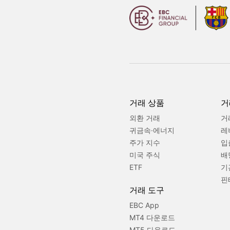
거래 상품
거
외환 거래
거
귀금속·에너지
레
주가 지수
입
미국 주식
배
ETF
기
핀
거래 도구
EBC App
MT4 다운로드
MT5 다운로드