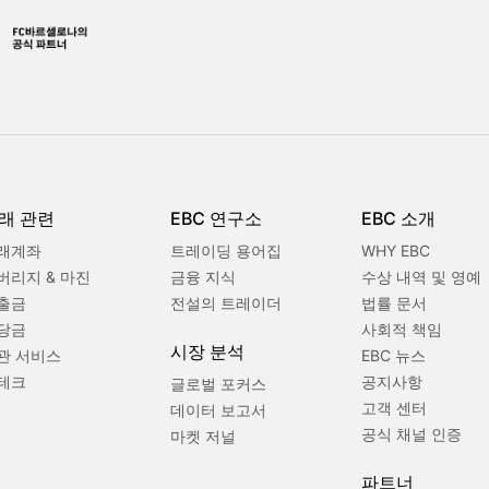
래 관련
EBC 연구소
EBC 소개
래계좌
트레이딩 용어집
WHY EBC
버리지 & 마진
금융 지식
수상 내역 및 영예
출금
전설의 트레이더
법률 문서
당금
사회적 책임
시장 분석
관 서비스
EBC 뉴스
테크
공지사항
글로벌 포커스
고객 센터
데이터 보고서
공식 채널 인증
마켓 저널
파트너