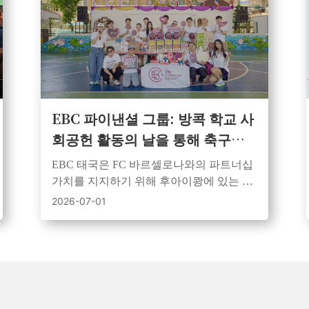
EBC 파이낸셜 그룹: 방콕 학교 사
회공헌 활동의 날을 통해 축구와
교육 그리고 지역사회 정신이 하
EBC 태국은 FC 바르셀로나와의 파트너십
나로 뭉치다
가치를 지지하기 위해 후아이쾅에 있는 왓
우타이 타람 학교를 방문하여 축구공과 학
2026-07-01
습 자료를 기증했습니다.