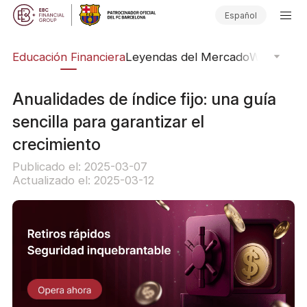
Español
ing
Educación Financiera
Leyendas del Mercado
Webinars
E
Anualidades de índice fijo: una guía
sencilla para garantizar el
crecimiento
Publicado el: 2025-03-07
Actualizado el: 2025-03-12