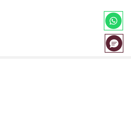
EBC Financial Group es una marca compartida por un grupo de
entidades que incluye:
EBC Financial Group (SVG) LLC está autorizada por la Autoridad de
Servicios Financieros de San Vicente y las Granadinas (SVGFSA), y el