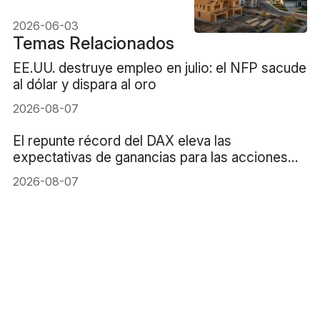
señala la apuesta de Greg
Abel de 8.500M
2026-06-03
Temas Relacionados
EE.UU. destruye empleo en julio: el NFP sacude
al dólar y dispara al oro
2026-08-07
El repunte récord del DAX eleva las
expectativas de ganancias para las acciones
alemanas
2026-08-07