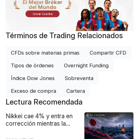
El Mejor Bróker
del Mundo
Crear Cuenta
Términos de Trading Relacionados
CFDs sobre materias primas
Compartir CFD
Tipos de órdenes
Overnight Funding
Índice Dow Jones
Sobreventa
Exceso de compra
Cartera
Lectura Recomendada
Nikkei cae 4% y entra en
corrección mientras la
venta masiva de chips a
nivel mundial afecta a