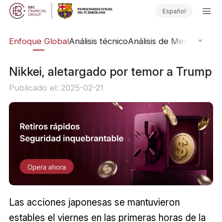
Español
rs
Enfoque Global
Análisis técnico
Análisis de Mercado
Pub
Nikkei, aletargado por temor a Trump
Publicado el: 2025-02-21
Las acciones japonesas se mantuvieron
estables el viernes en las primeras horas de la