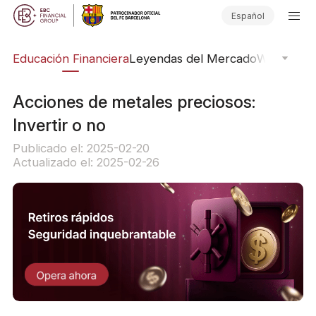
Español
ing
Educación Financiera
Leyendas del Mercado
Webinars
E
Acciones de metales preciosos:
Invertir o no
Publicado el: 2025-02-20
Actualizado el: 2025-02-26