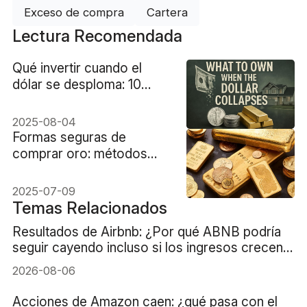
Exceso de compra
Cartera
Lectura Recomendada
Qué invertir cuando el
dólar se desploma: 10
activos refugio
2025-08-04
Formas seguras de
comprar oro: métodos
confiables y dónde
encontrarlos
2025-07-09
Temas Relacionados
Resultados de Airbnb: ¿Por qué ABNB podría
seguir cayendo incluso si los ingresos crecen
un 16%?
2026-08-06
Acciones de Amazon caen: ¿qué pasa con el