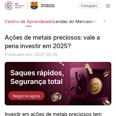
Português
ção
Centro de Aprendizado
Lendas do Mercado
Webinars O
Ações de metais preciosos: vale a
pena investir em 2025?
Publicado em: 2025-02-20
Investir em ações de metais preciosos tem