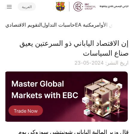
العربية
تداول
تدفق الأوامر
مكتبة EA
حاسبات التداول
التقويم الاقتصادي
إن الاقتصاد الياباني ذو السرعتين يعيق
صناع السياسات
اريخ النشر: 2024-05-23
قال وزير المالية الياباني شونيتشي سوزوكي يوم