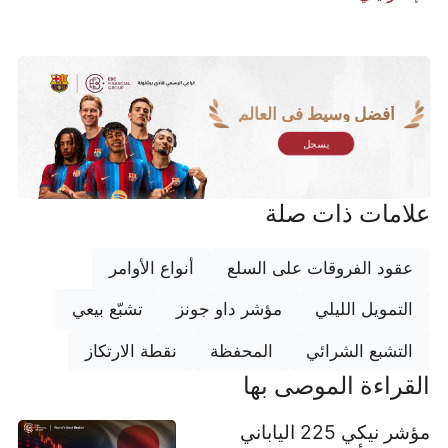
أفضل وسيط في العالم
يسجل
علامات ذات صلة
عقود الفروقات على السلع
أنواع الأوامر
التمويل الليلي
مؤشر داو جونز
تشبّع بيعي
التشبع الشرائي
المحفظة
نقطة الارتكاز
القراءة الموصى بها
مؤشر نيكي 225 الياباني