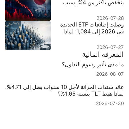
ينخفض بأكثر من 4% بسبب
مبيعات مكثفة لأسهم شركات
صناعة الرقائق
2026-07-28
وصلت إطلاقات ETF الجديدة
في 2026 إلى 1,084: لماذا
قد لا تستمر 400 منها
2026-07-27
المعرفة المالية
ما مدى تأثير رسوم التداول؟
2026-08-07
عائد سندات الخزانة لأجل 10 سنوات يصل إلى 4.71%.
لماذا هبط TLT بنسبة 1.65%؟
2026-07-30