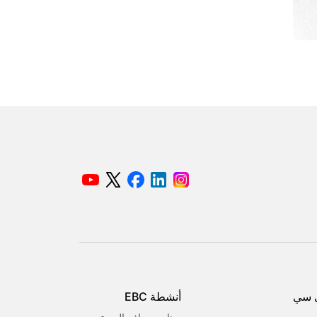
 سي
أنشطة EBC