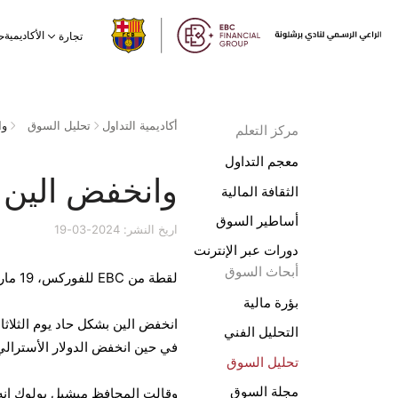
الأكاديمية
تجارة
ح
أكاديمية التداول
تحليل السوق
وا
مركز التعلم
معجم التداول
وانخفض الين ب
الثقافة المالية
أساطير السوق
اريخ النشر: 2024-03-19
دورات عبر الإنترنت
أبحاث السوق
لقطة من EBC للفوركس، 19 مارس 2024
بؤرة مالية
انخفض الين بشكل حاد يوم الثلاثاء
التحليل الفني
في حين انخفض الدولار الأسترالي أي
تحليل السوق
مجلة السوق
وقالت المحافظ ميشيل بولوك إنه ل