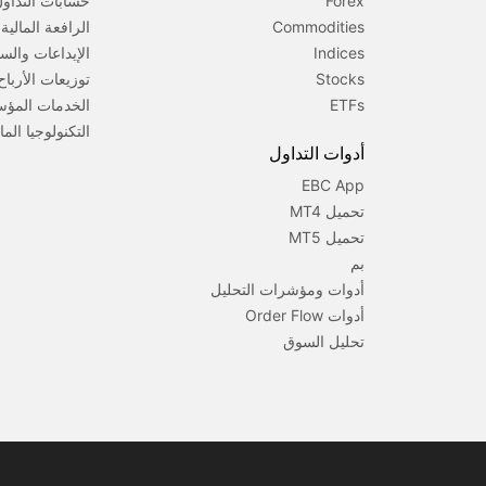
Forex
حسابات التداو
Commodities
الرافعة المالي
Indices
الإيداعات والس
Stocks
توزيعات الأرباح
ETFs
الخدمات المؤ
التكنولوجيا الما
أدوات التداول
EBC App
تحميل MT4
تحميل MT5
بم
أدوات ومؤشرات التحليل
أدوات Order Flow
تحليل السوق