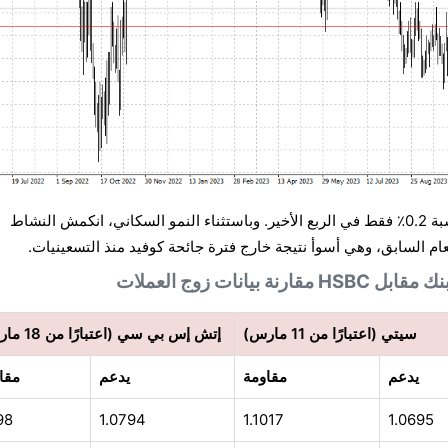
توسع الناتج المحلي الإجمالي بنسبة 0.2٪ فقط في الربع الأخير. وباستثناء النمو السكاني، انكمش النشاط
H مقارنة بيانات زوج العملات
سيتي (اعتبارًا من 11 مارس)
إتش إس بي سي (اعتبارًا من 18 مارس)
يدعم
مقاومة
يدعم
مقا
98
1.0794
1.1017
1.0695