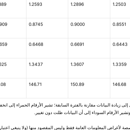
889
1.2593
1.2896
1.2503
8909
0.8745
0.9000
0.8551
6659
0.6468
0.6691
0.6443
625
1.3437
1.3607
1.3359
.08
146.71
150.89
146.68
لى زيادة البيانات مقارنة بالفترة السابقة؛ تشير الأرقام الحمراء إلى انخ
وتشير الأرقام السوداء إلى أن البيانات ظلت دون تغيير.
صصة لأغراض المعلومات العامة فقط وليس المقصود منها (ولا ينبغي اعتبار