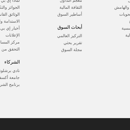
ل
معجم التداول
لماذا إي بي
ة والهامش
الثقافة المالية
الجوائز والت
حوبات
أساطير السوق
الوثائق القان
الاستدامة وال
أبحاث السوق
سسية
أخبار إي بي
لية
الإعلانات
التركيز العالمي
مركز المسا
تقرير بحثي
التحقق من ا
مجلة السوق
الشركاء
نادي برشلون
جامعة أكسف
برنامج الشر