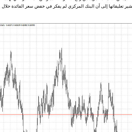
شير تعليقاتها إلى أن البنك المركزي لم يفكر في خفض سعر الفائدة خلال