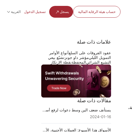
حساب هيئة الرقابة المالية
يسجل
تسجيل الدخول
العربية
علامات ذات صلة
عقود الفروقات على السلع
أنواع الأوامر
التمويل الليلي
مؤشر داو جونز
تشبّع بيعي
التشبع الشرائي
المحفظة
نقطة الارتكاز
مقالات ذات صلة
ة،
يستأنف ضعف الين وسط دعوات لرفع أسعار الفائدة
2024-01-16
الأسواق هذا الأسبوع: العملات الأجنبية، الأسهم، النفط، الذهب وقرار بنك الاحتياطي الفيدرالي