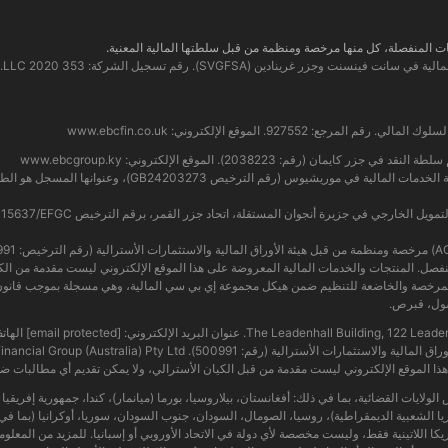
www.ebcfin.co.uk
www.ebcgroup.ky
The Leadenhall Buil. عنوان البريد الإلكتروني:
[email protected]
ذا الموقع الإلكتروني ليست مقدمة من قبل الكيان الأسترالي، ولا يمكن تقديم أي مطالبات ضد
ي بعض الولايات القضائية، بما في ذلك: أفغانستان، بيلاروسيا، بورما (ميانمار)، كندا، جمهورية إفريق
 كوريا الشعبية الديمقراطية)، روسيا، الصومال، السودان، جنوب السودان، سوريا، أوكرانيا (بما 
يكا اللاتينية فقط، وليست مخصصة لأي دولة في الاتحاد الأوروبي أو إسبانيا. للمزيد من المعلوما