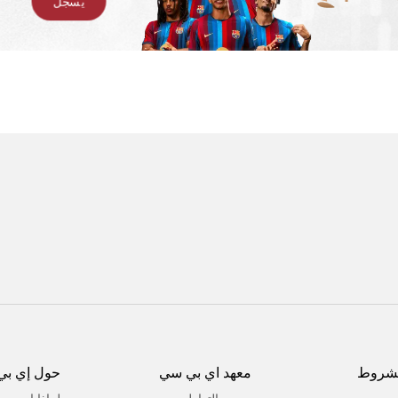
يسجل
لشروط
معهد اي بي سي
حول إي بي