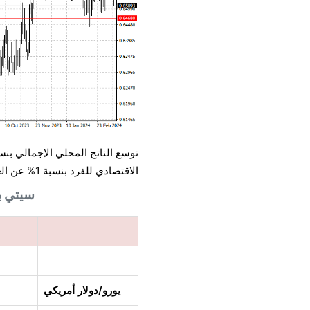
الاقتصادي للفرد بنسبة 1% عن العام السابق، وهي أسوأ نتيجة خارج فترة جائحة كوفيد منذ التسعينيات.
سيتي بنك مقابل SBC
يورو/دولار أمريكي