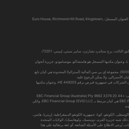
EBC Financial Group (SVG) LLC: مرخصة من قبل هيئة الخدمات المالية في سانت فينسنت وجزر غرينادين (SVGFSA). رقم تسجيل الشركة: 353 LLC 2020. العنوان المسجل: Euro House, Richmond Hill Road, Kingstown,
شركة إي بي سي المالية (MU) المحدودة مرخصة ومنظمة من قبل هيئة الخدمات المالية في موريشيوس (رقم الترخيص GB24203273)، وعنوانها المسجل هو الطابق الثالث، برج ستاندرد تشارترد، سايبر سيتي، إيبيني، 72201،
شركة إي بي سي المالية (جزر القمر) المحدودة مرخصة من قبل هيئة التمويل الخارجي في جزيرة أنجوان المستقلة، اتحاد جزر القمر، برقم الترخيص L 15637/EFGC، وعنوان مكتبها المسجل هو هامتشاكو، موتسامودو، جزيرة أنجوان
شركة إي بي سي المالية (أستراليا) المحدودة (رقم ACN: 619 073 237) مرخصة ومنظمة من قبل هيئة الأوراق المالية والاستثمارات الأسترالية (رقم الترخيص: 500991). مجموعة إي بي سي المالية (أستراليا) المحدودة هي كيان تابع
تُسهّل مجموعة إي بي سي (قبرص) المحدودة خدمات الدفع للكيانات المرخصة والخاضعة للتنظيم ضمن هيكل مجموعة إي بي سي المالية، وهي مسجلة بموجب قانون الشركات في جمهورية قبرص برقم HE 449205، وعنوان مكتبها
الهاتف: +44 20 3376 9662 EBC Financial Group (Australia) Pty
Ltd (ACN: 619 073 237): مرخصة وخاضعة للتنظيم من قبل لجنة الأوراق المالية والاستثمارات الأسترالية (رقم: 500991). EBC Financial Group (Australia) Pty Ltd هي كيان مرتبط بـ EBC Financial Group (SVG) LLC، ولكن
ه.
يا الوسطى، الكونغو، كوبا، جمهورية الكونغو الديمقراطية، إريتريا، هايتي،
في ذلك شبه جزيرة القرم، دونيتسك، ولوهانسك)، الولايات المتحدة
ت، يُرجى الاطلاع على الأسئلة الشائعة. أي لغة برتغالية على هذا