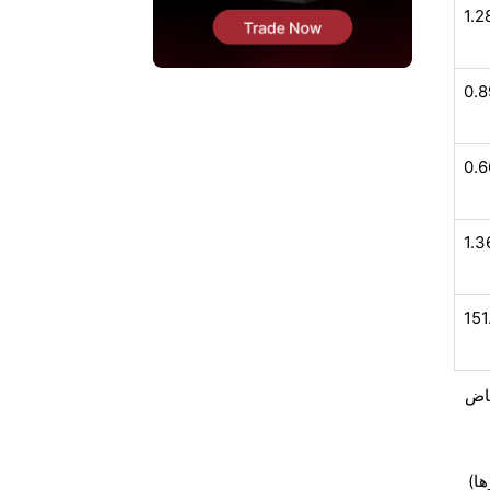
1.2
0.
0.
1.3
151
فاض
ها)