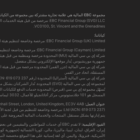
مجموعة EBC المالية هي علامة تجارية مشتركة بين مجموعة من الكيانات المنفصلة، ​​كل منها مرخصة ومنظمة من قبل سلطتها المالية المعنية.
VC0100, St. Vincent and the Grenadines.
كياناتنا:
EBC Financial Group (UK) Limited: مرخصة وخاضعة لتنظيم هيئة السلوك المالي. رقم المرجع: 927552. الموقع الإلكتروني:
EBC Financial Group (Cayman) Limited: مرخصة وخاضعة لتنظيم سلطة النقد في جزر كايمان (رقم: 2038223). الموقع الإلكتروني:
جمهورية موريشيوس. يُدار موقعها الإلكتروني بشكل منفصل.
المستقلة، اتحاد جزر القمر.
لمجموعة إي بي سي المالية (SVG) المحدودة. تُدار الشركتان بشكل منفصل. المنتجات والخدمات المالية المعروضة على هذا الموقع الإلكتروني ليست مقدمة من الكيان الأسترالي، ولا يمكن الرجوع عليه.
المسجل هو 101 جلادستونوس، مركز أغاثانجيلو للأعمال، 3032 ليماسول، قبرص.
عنوان العمل:
ding, 122 Leadenhall Street, London, United Kingdom, EC3V 4AB
يتم إدارتها بشكل مستقل. المنتجات والخدمات المالية المعروضة على ه
القيود الإقليمية:
لا تقدم EBC أي خدمات للمواطنين والمقيمين ف
إيران، العراق، لبنان، ليبيا، ماليزيا، مالي، كوريا الشمالية (جمهورية
الأمريكية، فنزويلا، واليمن. أي لغة إسبانية على هذا الموقع مخصصة لأمر