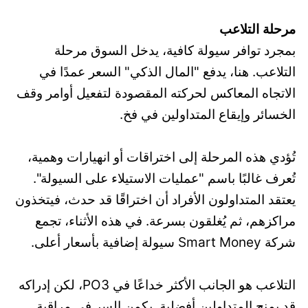
مرحلة التلاعب
بمجرد توافر سيولة كافية، يدخل السوق مرحلة
التلاعب. هنا، يدفع "المال الذكي" السعر عمدًا في
الاتجاه المعاكس لحركته المقصودة لتفعيل أوامر وقف
الخسائر وإيقاع المتداولين في فخ.
تُؤدي هذه المرحلة إلى اختراقات أو انهيارات وهمية،
تُعرف غالبًا باسم "عمليات الاستيلاء على السيولة".
يعتقد المتداولون الأفراد أن اختراقًا قد حدث، فيتخذون
مراكزهم، ثم يُغلقون بسرعة. في هذه الأثناء، تجمع
شركة Smart Money سيولة إضافية بأسعار أعلى.
التلاعب هو الجانب الأكثر خداعًا في PO3، لكن إدراكه
قد يمنح المتداولين أفضلية. يكمن السر في مراقبة