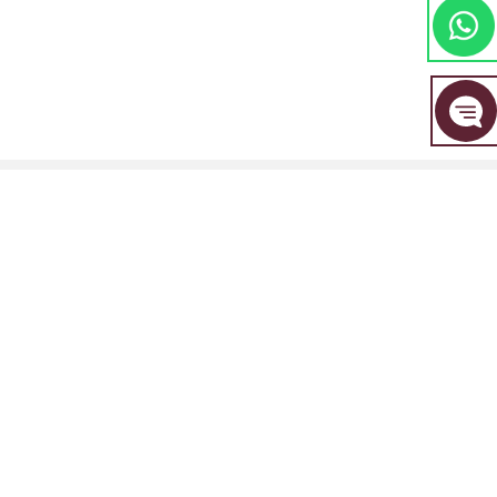
مجموعة EBC المالية هي علامة تجارية مشتركة بين مجموعة من الكيانات المنفصلة، ​​
كل منها مرخصة ومنظمة من قبل سلطتها المالية المعنية.
EBC Financial Group (SVG) LLC: مرخصة من قبل هيئة الخدمات المالية في سانت
فينسنت وجزر غرينادين (SVGFSA). رقم تسجيل الشركة: 353 LLC 2020. العنوان
المسجل: Euro House, Richmond Hill Road, Kingstown, VC0100, St. Vincent
and the Grenadines.