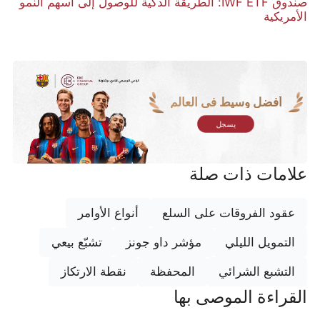
صندوق IWF ETF: الطريقة الذكية للوصول إلى أسهم النمو
الأمريكية
أفضل وسيط في العالم
يسجل
علامات ذات صلة
عقود الفروقات على السلع
أنواع الأوامر
التمويل الليلي
مؤشر داو جونز
تشبّع بيعي
التشبع الشرائي
المحفظة
نقطة الارتكاز
القراءة الموصى بها