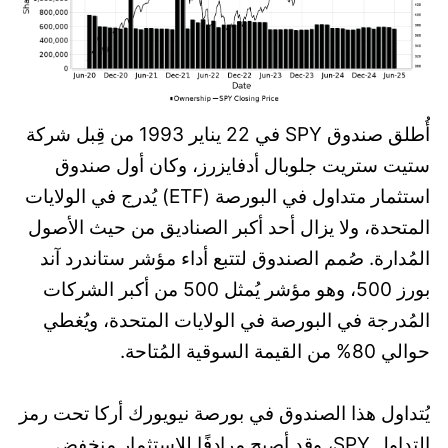
أُطلق صندوق SPY في 22 يناير 1993 من قِبل شركة
ستيت ستريت جلوبال أدفايزرز، وكان أول صندوق
استثمار متداول في البورصة (ETF) يُدرج في الولايات
المتحدة، ولا يزال أحد أكبر الصناديق من حيث الأصول
المُدارة. صُمم الصندوق لتتبع أداء مؤشر ستاندرد آند
بورز 500، وهو مؤشر يُمثل 500 من أكبر الشركات
المُدرجة في البورصة في الولايات المتحدة، ويُغطي
حوالي 80% من القيمة السوقية المُتاحة.
يُتداول هذا الصندوق في بورصة نيويورك أركا تحت رمز
التداول SPY، وقد أصبح مرادفًا للاستثمار منخفض