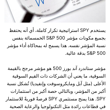
يستخدم SPY استراتيجية تكرار كاملة، أي أنه يحتفظ
بجميع مكونات مؤشر S&P 500 الخمسمائة بنفس
نسبة المؤشر نفسه. هذا يسمح له بمحاكاة أداء مؤشر
S&P 500 بدقة عالية.
مؤشر ستاندرد آند بورز 500 هو مؤشر مرجح بالقيمة
السوقية، ما يعني أن الشركات ذات القيم السوقية
الأعلى (مثل آبل ومايكروسوفت وإنفيديا) تُشكل نسبة
أكبر من المؤشر، وبالتالي حصة أكبر من استثمارات
SPY. هذا يمنح مستثمري SPY فرصةً فوريةً للاستثمار
في قطاعات رائدة مثل التكنولوجيا والرعاية الصحية