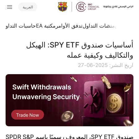
العربية
جلة السوق
منصات التداول
تدفق الأوامر
مكتبة EA
حاسبات التداول
ا
أساسيات صندوق SPY ETF: الهيكل
والتكاليف وكيفية عمله
اريخ النشر: 2025-06-27
صندوق SPY ETF، المعروف رسميًا باسم SPDR S&P