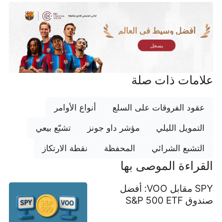
أفضل وسيط في العالم
يسجل
علامات ذات صلة
عقود الفروقات على السلع
أنواع الأوامر
التمويل الليلي
مؤشر داو جونز
تشبّع بيعي
التشبع الشرائي
المحفظة
نقطة الارتكاز
القراءة الموصى بها
SPY مقابل VOO: أفضل
صندوق S&P 500 ETF
للمستثمرين على المدى