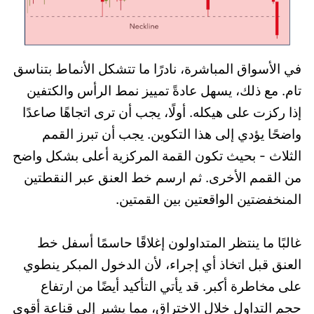
في الأسواق المباشرة، نادرًا ما تتشكل الأنماط بتناسق
تام. مع ذلك، يسهل عادةً تمييز نمط الرأس والكتفين
إذا ركزت على هيكله. أولًا، يجب أن ترى اتجاهًا صاعدًا
واضحًا يؤدي إلى هذا التكوين. يجب أن تبرز القمم
الثلاث - بحيث تكون القمة المركزية أعلى بشكل واضح
من القمم الأخرى. ثم ارسم خط العنق عبر النقطتين
المنخفضتين الواقعتين بين القمتين.
غالبًا ما ينتظر المتداولون إغلاقًا حاسمًا أسفل خط
العنق قبل اتخاذ أي إجراء، لأن الدخول المبكر ينطوي
على مخاطرة أكبر. قد يأتي التأكيد أيضًا من ارتفاع
حجم التداول خلال الاختراق، مما يشير إلى قناعة أقوى