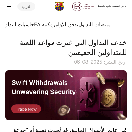
العربية
جلة السوق
منصات التداول
تدفق الأوامر
مكتبة EA
حاسبات التداول
ا
خدعة التداول التي غيرت قواعد اللعبة
للمتداولين الحقيقيين
اريخ النشر: 2025-08-06
في عالم الأسواق المالية، قد تُحدث تقنية أو "خدعة