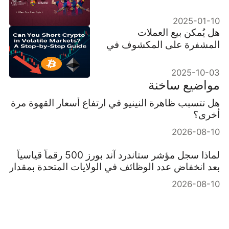
التحركات والإنجازات التي
غيرت قواعد اللعبة
2025-01-10
هل يُمكن بيع العملات
المشفرة على المكشوف في
الأسواق المتقلبة؟ دليل خطوة
بخطوة
2025-10-03
مواضيع ساخنة
هل تتسبب ظاهرة النينيو في ارتفاع أسعار القهوة مرة
أخرى؟
2026-08-10
لماذا سجل مؤشر ستاندرد آند بورز 500 رقماً قياسياً
بعد انخفاض عدد الوظائف في الولايات المتحدة بمقدار
23000 وظيفة؟
2026-08-10