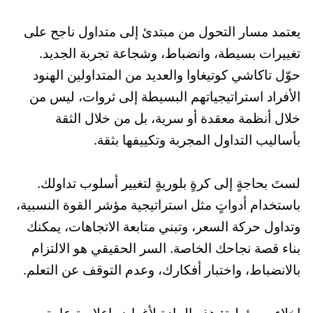
يعتمد مسار التحول من مبتدئ إلى متداول ناجح على
تغييرات بسيطة، وانضباط، وشجاعة تجربة الجديد.
حوّل تاكاشي كوتيغاوا والعديد من المتداولين الهنود
الأفراد استراتيجياتهم البسيطة إلى ثروات، ليس من
خلال أنظمة معقدة أو سرية، بل من خلال الثقة
بأساليب التداول المجربة وتكييفها بثقة.
لستَ بحاجةٍ إلى كرةٍ بلوريةٍ لتغيير أسلوب تداولك.
باستخدام أدواتٍ مثل استراتيجية مؤشر القوة النسبية،
وتداول حركة السعر، وتبني متابعة الاتجاهات، يمكنك
بناء قصة نجاحك الخاصة. السر الحقيقي هو الالتزام
بالانضباط، واختبار أفكارك، وعدم التوقف عن التعلم.
إخلاء مسؤولية: هذه المادة لأغراض إعلامية عامة