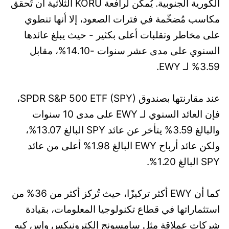
الكورية الجنوبية. يُمكن لرافعة KORU الثلاثية أن تُحقق
مكاسب مُضخّمة في فترات الصعود، إلا أنها تنطوي
على مخاطر وتقلبات أعلى بكثير - حيث يبلغ عائدها
السنوي على مدى عشر سنوات -14.10%، مقابل
3.59% لـ EWY.
عند مقارنتها بصندوق SPDR S&P 500 ETF (SPY)،
فإن العائد السنوي لـ EWY على مدى 10 سنوات
والبالغ 3.59% يتأخر عن عائد SPY البالغ 13.07%،
ولكن عائد أرباح EWY البالغ 1.98% أعلى من عائد
SPY البالغ 1.20%.
كما أن EWY أكثر تركيزًا، حيث تُركز أكثر من 36% من
استثماراتها في قطاع تكنولوجيا المعلومات، بقيادة
شركات عملاقة مثل سامسونج إلكترونيكس وإس كيه