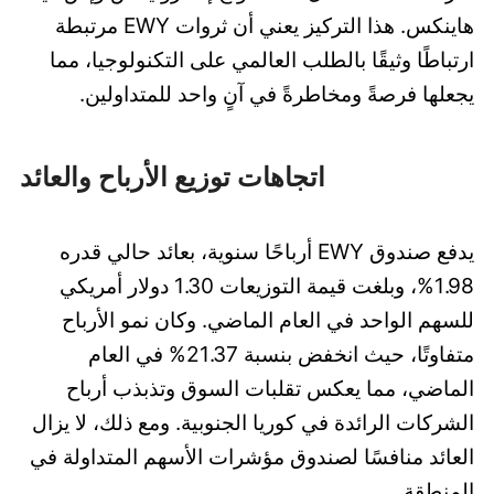
هاينكس. هذا التركيز يعني أن ثروات EWY مرتبطة
ارتباطًا وثيقًا بالطلب العالمي على التكنولوجيا، مما
يجعلها فرصةً ومخاطرةً في آنٍ واحد للمتداولين.
اتجاهات توزيع الأرباح والعائد
يدفع صندوق EWY أرباحًا سنوية، بعائد حالي قدره
1.98%، وبلغت قيمة التوزيعات 1.30 دولار أمريكي
للسهم الواحد في العام الماضي. وكان نمو الأرباح
متفاوتًا، حيث انخفض بنسبة 21.37% في العام
الماضي، مما يعكس تقلبات السوق وتذبذب أرباح
الشركات الرائدة في كوريا الجنوبية. ومع ذلك، لا يزال
العائد منافسًا لصندوق مؤشرات الأسهم المتداولة في
المنطقة.