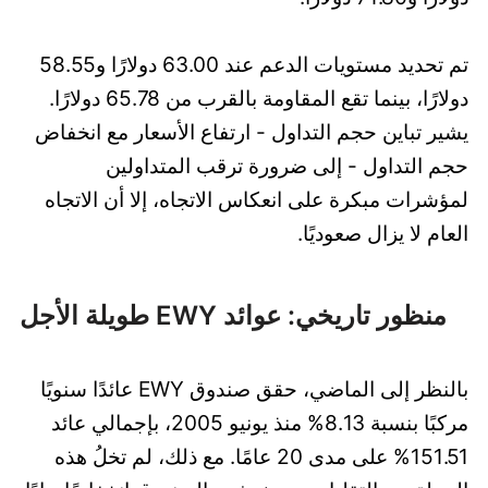
تم تحديد مستويات الدعم عند 63.00 دولارًا و58.55
دولارًا، بينما تقع المقاومة بالقرب من 65.78 دولارًا.
يشير تباين حجم التداول - ارتفاع الأسعار مع انخفاض
حجم التداول - إلى ضرورة ترقب المتداولين
لمؤشرات مبكرة على انعكاس الاتجاه، إلا أن الاتجاه
العام لا يزال صعوديًا.
منظور تاريخي: عوائد EWY طويلة الأجل
بالنظر إلى الماضي، حقق صندوق EWY عائدًا سنويًا
مركبًا بنسبة 8.13% منذ يونيو 2005، بإجمالي عائد
151.51% على مدى 20 عامًا. مع ذلك، لم تخلُ هذه