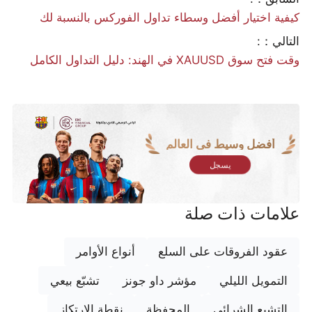
كيفية اختيار أفضل وسطاء تداول الفوركس بالنسبة لك
التالي：:
وقت فتح سوق XAUUSD في الهند: دليل التداول الكامل
أفضل وسيط في العالم
يسجل
علامات ذات صلة
عقود الفروقات على السلع
أنواع الأوامر
التمويل الليلي
مؤشر داو جونز
تشبّع بيعي
التشبع الشرائي
المحفظة
نقطة الارتكاز