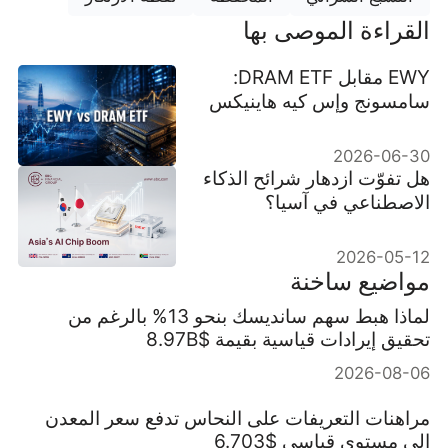
القراءة الموصى بها
EWY مقابل DRAM ETF:
سامسونج وإس كيه هاينيكس
ومخاطر ذاكرة الذكاء
الاصطناعي
2026-06-30
هل تفوّت ازدهار شرائح الذكاء
الاصطناعي في آسيا؟
2026-05-12
مواضيع ساخنة
لماذا هبط سهم سانديسك بنحو 13% بالرغم من
تحقيق إيرادات قياسية بقيمة $8.97B
2026-08-06
مراهنات التعريفات على النحاس تدفع سعر المعدن
إلى مستوى قياسي $6.703