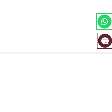
مجموعة EBC المالية هي علامة تجارية مشتركة بين مجموعة من الكيانات المنفصلة، ​​
كل منها مرخصة ومنظمة من قبل سلطتها المالية المعنية.
EBC Financial Group (SVG) LLC: مرخصة من قبل هيئة الخدمات المالية في سانت