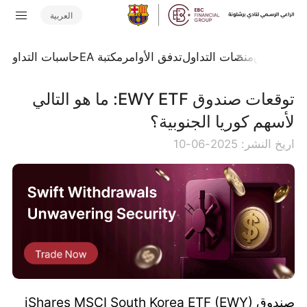
العربية
جلة السوق
منصات التداول
تدفق الأوامر
مكتبة EA
حاسبات التداول
ا
توقعات صندوق EWY ETF: ما هو التالي
لأسهم كوريا الجنوبية؟
اريخ النشر: 2025-06-10
صندوق iShares MSCI South Korea ETF (EWY)