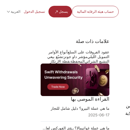
حساب هيئة الرقابة المالية
يسجل
تسجيل الدخول
العربية
علامات ذات صلة
عقود الفروقات على السلع
أنواع الأوامر
التمويل الليلي
مؤشر داو جونز
تشبّع بيعي
التشبع الشرائي
المحفظة
نقطة الارتكاز
القراءة الموصى بها
من
ما هي عملة البيرو؟ دليل شامل للتجار
بة
2025-06-17
ما هي عملة غواتيمالا؟ رؤى الفوركس لعام ٢٠٢٥