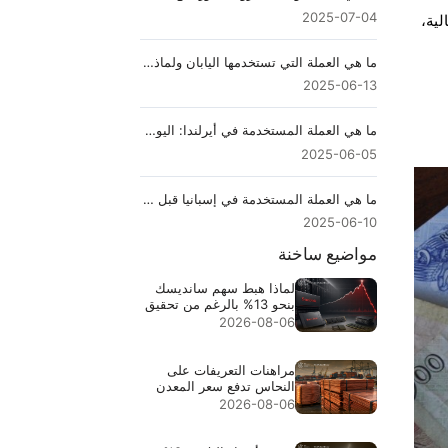
2025-07-04
لية،
ما هي العملة التي تستخدمها اليابان ولماذا يحبها المتداولون؟
2025-06-13
ما هي العملة المستخدمة في أيرلندا: اليورو أم البونط؟
2025-06-05
ما هي العملة المستخدمة في إسبانيا قبل اليورو؟ شرح مفصل
2025-06-10
مواضيع ساخنة
لماذا هبط سهم سانديسك
بنحو 13% بالرغم من تحقيق
إيرادات قياسية بقيمة
2026-08-06
$8.97B
مراهنات التعريفات على
النحاس تدفع سعر المعدن
إلى مستوى قياسي $6.703
2026-08-06