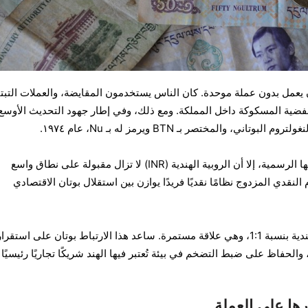
ن يعمل بدون عملة موحدة. كان الناس يستخدمون المقايضة، والعملات التبتي
الفضية المسكوكة داخل المملكة. ومع ذلك، وفي إطار جهود التحديث الأوسع
ي، والمختصر بـ BTN ويرمز له بـ Nu، عام ١٩٧٤.
على الرغم من اعتماد بوتان عملتها الرسمية، إلا أن الروبية الهندية (INR) لا تزال مقبولة على نطاق واسع
م النقدي المزدوج نظامًا نقديًا فريدًا يوازن بين استقلال بوتان الاقتصادي
كان النغولترم مرتبطًا بالروبية الهندية بنسبة 1:1، وهي علاقة مستمرة. ساعد هذا الارتباط بوتان على استقرا
 والحفاظ على ضبط التضخم في بيئة تُعتبر فيها الهند شريكًا تجاريًا رئيسيًا ل
يرها على العملة