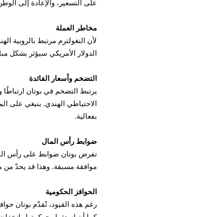
على التسعير، والإعادة إلى الوطن
مخاطر العملة
لأن النغولترم مرتبط بالروبية الهن
الدولار الأمريكي سيؤثر بشكل مب
التضخم وأسعار الفائدة
يرتبط التضخم في بوتان ارتباطًا و
الاحتياطي الهندي. ينبغي على المس
بفعالية.
ضوابط رأس المال
تفرض بوتان ضوابط على رأس المال،
موافقة مسبقة. وهذا قد يحدّ من مر
الحوافز الحكومية
رغم هذه القيود، تُقدّم بوتان حو
كما أن استقرار حوكمتها وانخفاض 