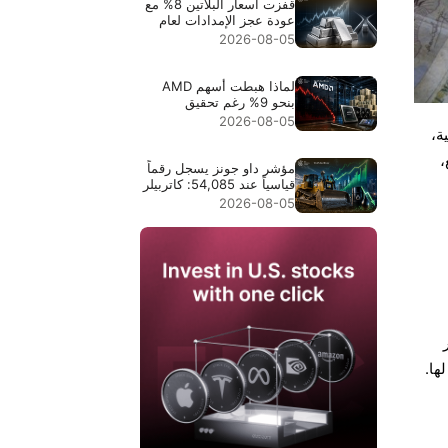
قفزت أسعار البلاتين 8% مع
عودة عجز الإمدادات لعام
2026 إلى دائرة الاهتمام
2026-08-05
لماذا هبطت أسهم AMD
بنحو 9% رغم تحقيق
إيرادات قياسية بقيمة
2026-08-05
ة،
$11.5B
،
مؤشر داو جونز يسجل رقماً
قياسياً عند 54,085: كاتربيلر
قادت الارتفاع في النقاط،
2026-08-05
وانخفاض أسعار النفط وسّع
موجة الصعود
ر
ها.