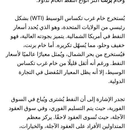
وخام
برنت
أكثر أنواع النفط الخام تداولًا.
يُستخرج خام غرب تكساس الوسيط (WTI) بشكل
رئيسي من الولايات المتحدة، وهو الذي يُحدد أسعار
النفط في أمريكا الشمالية. يتميز بجودته العالية، فهو
خفيف وحلو، مما يُسهّل تكريره. أما خام برنت،
فيُستخرج من بحر الشمال، ويُمثل معيارًا عالميًا لأسعار
النفط. ورغم أنه أثقل قليلًا من خام غرب تكساس
الوسيط، إلا أنه يظل المعيار المُفضل في التجارة
الدولية.
تجدر الإشارة إلى أن النفط يُشترى ويُباع في السوق
الفورية، حيث يتم التسليم الفوري، وفي سوق العقود
الآجلة، حيث تُسوى العقود لاحقًا. يركز معظم
المتداولين الأفراد على العقود الآجلة، والخيارات،