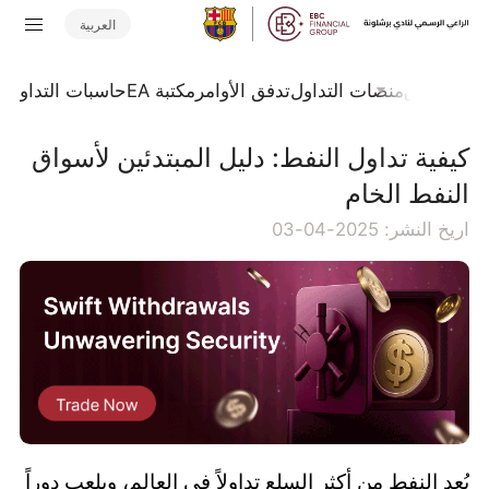
العربية
جلة السوق
منصات التداول
تدفق الأوامر
مكتبة EA
حاسبات التداول
ا
كيفية تداول النفط: دليل المبتدئين لأسواق
النفط الخام
اريخ النشر: 2025-04-03
يُعد النفط من أكثر السلع تداولاً في العالم، ويلعب دوراً