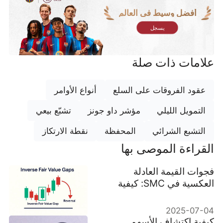
أفضل وسيط في العالم
يسجل
علامات ذات صلة
عقود الفروقات على السلع
أنواع الأوامر
التمويل الليلي
مؤشر داو جونز
تشبّع بيعي
التشبع الشرائي
المحفظة
نقطة الارتكاز
القراءة الموصى بها
فجوات القيمة العادلة
العكسية في SMC: كيفية
التداول بكفاءة
2025-07-04
كيفية اكتشاف الأسهم