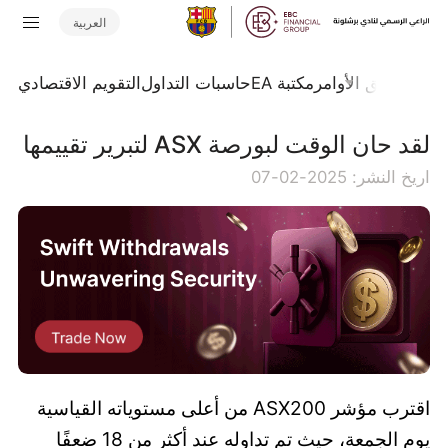
العربية
تداول
تدفق الأوامر
مكتبة EA
حاسبات التداول
التقويم الاقتصادي
لقد حان الوقت لبورصة ASX لتبرير تقييمها
اريخ النشر: 2025-02-07
اقترب مؤشر ASX200 من أعلى مستوياته القياسية
يوم الجمعة، حيث تم تداوله عند أكثر من 18 ضعفًا