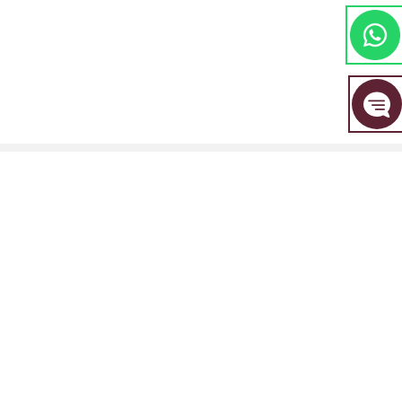
مجموعة EBC المالية هي علامة تجارية مشتركة بين مجموعة من الكيانات المنفصلة، ​​
كل منها مرخصة ومنظمة من قبل سلطتها المالية المعنية.
EBC Financial Group (SVG) LLC: مرخصة من قبل هيئة الخدمات المالية في سانت
فينسنت وجزر غرينادين (SVGFSA). رقم تسجيل الشركة: 353 LLC 2020. العنوان
المسجل: Euro House, Richmond Hill Road, Kingstown, VC0100, St. Vincent
and the Grenadines.