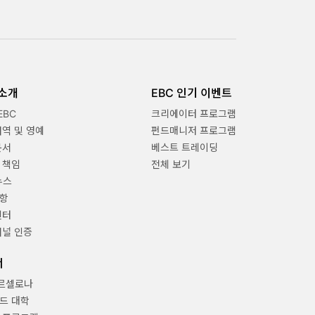
 소개
EBC 인기 이벤트
EBC
크리에이터 프로그램
내역 및 영예
펀드매니저 프로그램
문서
베스트 트레이딩
 책임
전체 보기
뉴스
항
센터
채널 인증
너
바르셀로나
드 대학