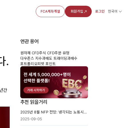
FCA계좌개설
회원가입
로그인
한국어
연관 용어
원자재 CFD
주식 CFD
주문 유형
다.
다우존스 지수
과매도 트래이딩
과매수
포트폴리오
피벗 포인트
0년간
추천 읽을거리
2025년 8월 NFP 전망: 냉각되는 노동시장 신호?
2025-09-05