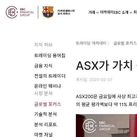
아카데미
최
거래
EBC 소개
트레이딩 아카데미
글로벌 포커스
지식 허브
트레이딩 용어집
ASX가 가치
금융 지식
전설의 트레이더
게시일: 2025-02-07
온라인 웨비나
시장 분석
ASX200은 금요일에 사상 최고
글로벌 포커스
의 평균 평가액보다 약 11% 프
기술적 분석
분석 리포트
마켓 저널