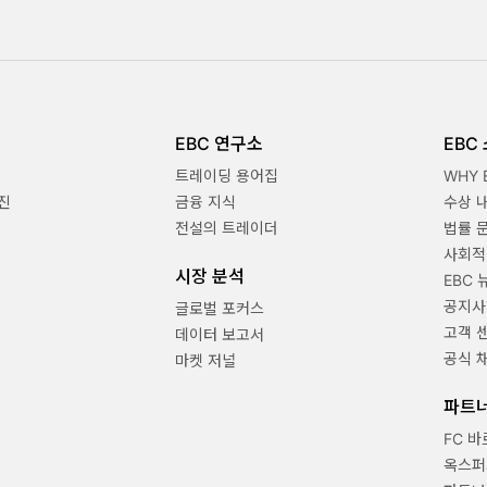
EBC 연구소
EBC
트레이딩 용어집
WHY 
진
금융 지식
수상 
전설의 트레이더
법률 
사회적
시장 분석
EBC 
공지사
글로벌 포커스
고객 
데이터 보고서
공식 
마켓 저널
파트
FC 
옥스퍼