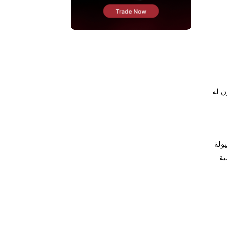
د يكون له
ولة
ية