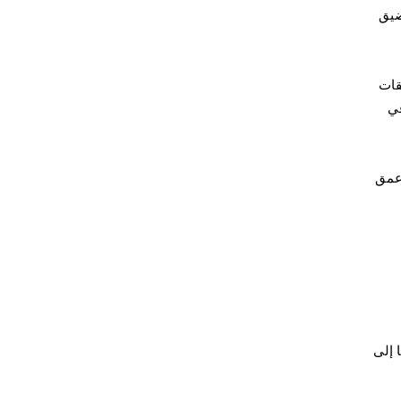
أضيق
قات
في
 عمق
م التداول بشكل مطرد من الساعة 9:30 صباحًا إلى