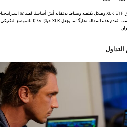
يُعد فهم ديناميكيات سيولة صندوق XLK ETF وهيكل تكلفته ونشاط تدفقاته أمرًا أساسيًا لصياغة استراتيجي
تداول مدروسة وفي الوقت المناسب. تُقدم هذه المقالة تحليلًا لما يجعل XLK خيارًا جذابًا للتموضع 
ار.
التداول