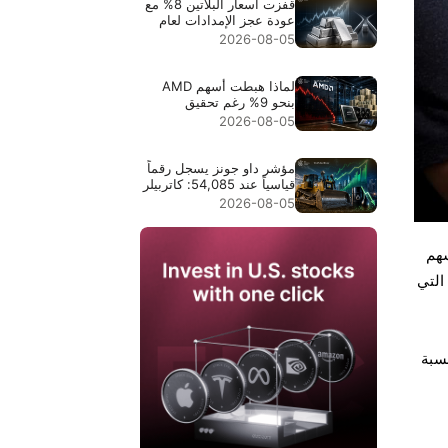
قفزت أسعار البلاتين 8% مع
عودة عجز الإمدادات لعام
2026 إلى دائرة الاهتمام
2026-08-05
لماذا هبطت أسهم AMD
بنحو 9% رغم تحقيق
إيرادات قياسية بقيمة
2026-08-05
$11.5B
مؤشر داو جونز يسجل رقماً
قياسياً عند 54,085: كاتربيلر
قادت الارتفاع في النقاط،
2026-08-05
وانخفاض أسعار النفط وسّع
موجة الصعود
يتم تداول أكثر من 4 ملايين سهم
 التي
نسبة