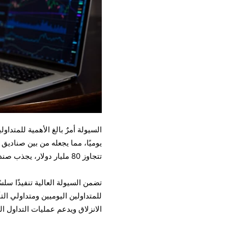
يوميًا، مما يجعله من بين صناديق ا
تتجاوز 80 مليار دولار، يجذب صندوق XLK باستمرار اهتمامًا من المؤسسات والأفراد.
تضمن السيولة العالية تنفيذًا سلس
للمتداولين اليوميين ومتداولي ال
الانزلاق ويدعم عمليات التداول ال