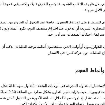
لسهم. في ظل ظروف التقلب الشديد، قد يتسع الفارق قليلًا، ولكنه يبقى عمومًا 
 الأقل سيولة.
 للسيطرة على الانزلاق السعري، خاصةً عند الدخول أو الخروج من الصف
لمضاربة السريعة أو الدخول عند اختراق منتصف اليوم، يكون المتداولون 
د إبقاء احتكاك الصفقات عند أدنى حد.
 الخوارزميون أو أولئك الذين يستخدمون أنظمة توجيه الطلبات الذكية أن
وأنماط الحجم
كما هو الحال مع معظم صناديق الاستثمار المتداولة المدرجة في الولايات المتحدة، يُتداول سهم XLK خلال
ساعات التداول الرسمية في بورصة نيويورك، حيث يتزايد حج
ايات المتحدة، ليبلغ ذروته مجددًا خلال الساعة الأخيرة من التداول. تُمثل هذه
لخروج بفضل ارتفاع السيولة واكتشاف الأسعار بكفاءة أكبر.