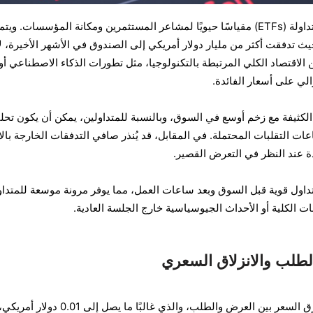
يُعدّ تدفق صناديق المؤشرات المتداولة (ETFs) مقياسًا حيويًا لمشاعر المستثمرين ومكانة المؤسسات. ويت
 حيث تدفقت أكثر من مليار دولار أمريكي إلى الصندوق في الأشهر الأخيرة، لا
 الاقتصاد الكلي المرتبطة بالتكنولوجيا، مثل تطورات الذكاء الاصطناعي أو
لي على أسعار الفائدة.
ة الكثيفة مع زخم أوسع في السوق، وبالنسبة للمتداولين، يمكن أن يكون تحل
ات التقلبات المحتملة. في المقابل، قد يُنذر صافي التدفقات الخارجة بالاب
ة عند النظر في التعرض القصير.
 تداول قوية قبل السوق وبعد ساعات العمل، مما يوفر مرونة موسعة للمتداو
انات الكلية أو الأحداث الجيوسياسية خارج الجلسة العادية.
طلب والانزلاق السعري
من أبرز مزايا XLK للمتداولين فارق السعر بين العرض والطلب، والذي غالبًا ما يصل إلى 