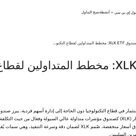
أنشطة
نسخ التداول
ول إي بي سي
صندوق XLK ETF: مخطط المتداولين لقطاع التكنولوجيا
صندوق XLK ETF: مخطط المتداولين لقطا
تثمار في قطاع التكنولوجيا دون الحاجة إلى إدارة أسهم فردية، يبرز صندو
SPDR للقطاع التكنولوجي المختار (XLK) كصندوق مؤشرات متداولة عالي السيولة وفعال من حيث التكلف
أحجام تداول يومية بالملايين وفروق أسعار منخفضة، صُمم XLK لضمان دقة وسرعة التنفيذ، وهي سمات 
رين السلبيين.