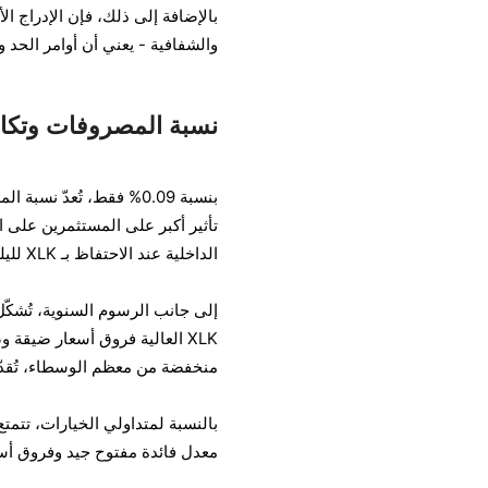
والشفافية - يعني أن أوامر الحد 
نسبة المصروفات وتكال
تأثير أكبر على المستثمرين على ا
الداخلية عند الاحتفاظ بـ XLK لليلة واحدة أو عبر إعدادات التأرجح.
إلى جانب الرسوم السنوية، تُشكّ
XLK العالية فروق أسعار ضيق
منخفضة من معظم الوسطاء، تُقدّم XLK هيكلًا مُلائمًا للتداولات التكتيكية قصيرة 
معدل فائدة مفتوح جيد وفروق أسع