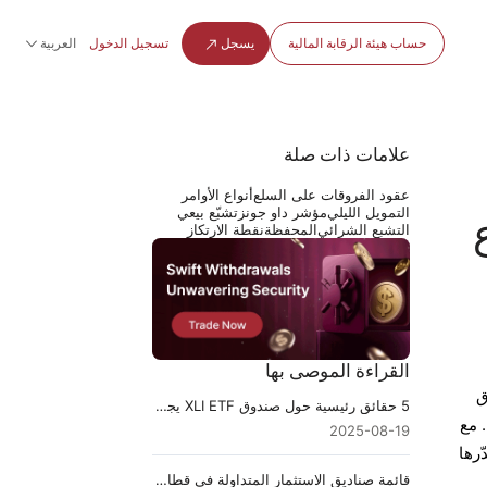
حساب هيئة الرقابة المالية
يسجل
تسجيل الدخول
العربية
علامات ذات صلة
عقود الفروقات على السلع
أنواع الأوامر
التمويل الليلي
مؤشر داو جونز
تشبّع بيعي
ع
التشبع الشرائي
المحفظة
نقطة الارتكاز
القراءة الموصى بها
ق
5 حقائق رئيسية حول صندوق XLI ETF يجب أن تعرفها
ة. مع
2025-08-19
يُقدّرها
قائمة صناديق الاستثمار المتداولة في قطاع التكنولوجيا لعام 2026: أفضل 10 اختيارات