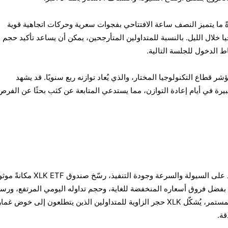
دةً ما يتميز النصف ساعة الافتتاحي بفجوات سعرية وحركات اتجاهية قوية
 خلال الليل. بالنسبة للمتداولين المتأرجحين، يمكن أن يساعد تأكيد حجم
اط الدخول للجلسة التالية.
رة إلى أن XLK يتتبع مؤشر قطاع التكنولوجيا المختار، والذي يُعاد توازنه ربع سنويًا. قد يشهد
يرة في أيام إعادة التوازن، مما يستدعي المتابعة عن كثب بحثًا عن الفرص
في بيئة تداول تعتمد بشكل متزايد على السيولة والسرعة وجودة التنفيذ، رسّخ صندوق F
فضل فروق أسعاره المنخفضة للغاية، وحجم تداوله اليومي المرتفع، ورس
المنخفضة، وتفاعله المؤسسي المستمر، يُشكّل XLK حجر الزاوية للمتداولين الذين يتطلعون إلى خوض غما
قة.