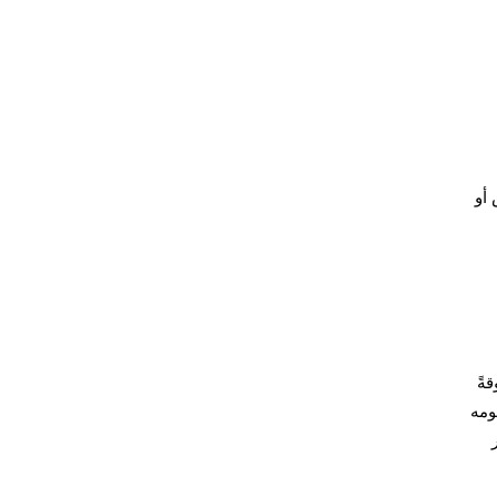
 أو
XLK ET مكانةً موثوقةً
ومه
ر