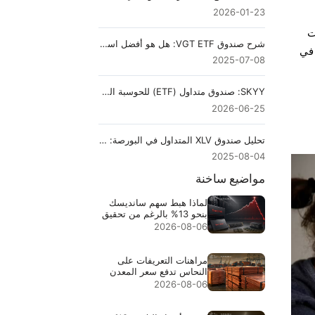
2026-01-23
ات
شرح صندوق VGT ETF: هل هو أفضل استثمار في قطاع التكنولوجيا اليوم؟
التكتيكي في
2025-07-08
SKYY: صندوق متداول (ETF) للحوسبة السحابية الذي تتبّع كل موجة إنفاق على بنية تحتية للذكاء الاصطناعي في عام 2026
2026-06-25
تحليل صندوق XLV المتداول في البورصة: دليل للتعرض للرعاية الصحية في الولايات المتحدة
2025-08-04
مواضيع ساخنة
لماذا هبط سهم سانديسك
بنحو 13% بالرغم من تحقيق
إيرادات قياسية بقيمة
2026-08-06
$8.97B
مراهنات التعريفات على
النحاس تدفع سعر المعدن
إلى مستوى قياسي $6.703
2026-08-06