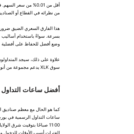
أقل من 0.01% من سعر ا
من نظرائه في القطاع أو الصناديق
هذا الفارق السعري الضيق ضروري
بسرعة. سواءً باستخدام أساليب ا
وضع أفضل للحفاظ على أفضلية عن
علاوة على ذلك، سيجد المتداولون
سوق XLK يدعم مجموعة من أنواع الطلبات دون حركة كبيرة في الأسعار.
أفضل ساعات التداول 
11:00 صباحًا بتوقيت شرق الول
الفترات أنسب الأوقات للدخول وا