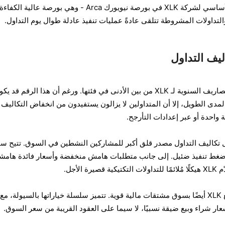
بالإضافة إلى ذلك، فإن الإدراج الأساسي لشركة XLK في بورصة نيويورك Arca - وهي بورصة عالية الكفاءة
والتداولات المشروطة تتلقى عادةً عمليات تنفيذ عادلة طوال يوم التداول.
يف التداول
بنسبة 0.09% فقط، تُعدّ نسبة المصاريف السنوية لـ XLK من بين الأدنى في فئتها. ورغم أن هذا الرقم ق
لمدى الطويل، إلا أن المتداولين لا يزالون يستفيدون من انخفاض التكاليف
ل تكاليف التداول مصدر قلق أكبر للمشاركين النشطين في السوق. تتيح سي
ة وضغط تنفيذ ضئيل. إلى جانب متطلبات هامش منخفضة وأسعار فائدة هامش
الأجل.
بالنسبة لمتداولي الخيارات، تتمتع XLK أيضًا بسوق مشتقات مالية قوية. تتميز سلسلة خياراتها بالسيولة، مع
ار شراء وبيع ضيقة نسبيًا، لا سيما على العقود القريبة من سعر السوق.