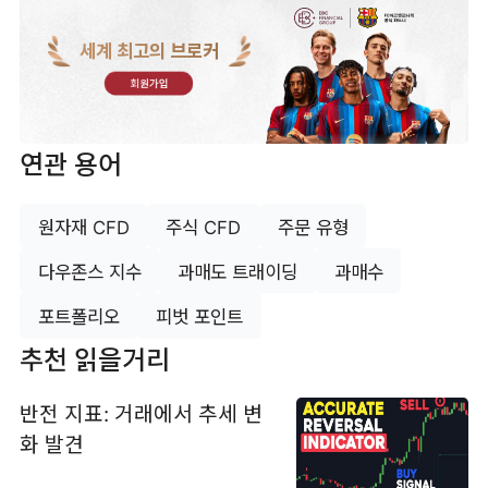
세계 최고의 브로커
회원가입
연관 용어
원자재 CFD
주식 CFD
주문 유형
다우존스 지수
과매도 트래이딩
과매수
포트폴리오
피벗 포인트
추천 읽을거리
반전 지표: 거래에서 추세 변
화 발견