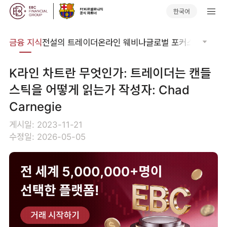
한국어
어집
금융 지식
전설의 트레이더
온라인 웨비나
글로벌 포커스
기술적 
K라인 차트란 무엇인가: 트레이더는 캔들
스틱을 어떻게 읽는가 작성자: Chad
Carnegie
게시일: 2023-11-21
수정일: 2026-05-05