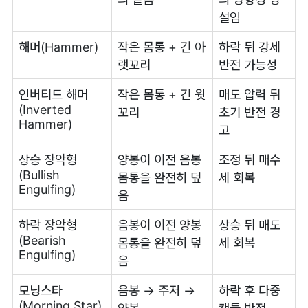
설임
해머(Hammer)
작은 몸통 + 긴 아
하락 뒤 강세
랫꼬리
반전 가능성
인버티드 해머
작은 몸통 + 긴 윗
매도 압력 뒤
(Inverted
꼬리
초기 반전 경
Hammer)
고
상승 장악형
양봉이 이전 음봉
조정 뒤 매수
(Bullish
몸통을 완전히 덮
세 회복
Engulfing)
음
하락 장악형
음봉이 이전 양봉
상승 뒤 매도
(Bearish
몸통을 완전히 덮
세 회복
Engulfing)
음
모닝스타
음봉 → 주저 →
하락 후 다중
(Morning Star)